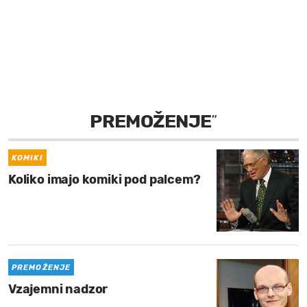
MOJ SANJ
PREMOŽENJE
”
KOMIKI
Koliko imajo komiki pod palcem?
PREMOŽENJE
Vzajemni nadzor