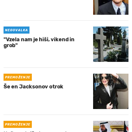
NEGOVALKA
"Vzela nam je hiši, vikend in
grob"
PREMOŽENJE
Še en Jacksonov otrok
PREMOŽENJE