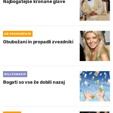
Najbogatejše kronane glave
OB PREMOŽENJE
Obubožani in propadli zvezdniki
MILIJONARJI
Bogati so vse že dobili nazaj