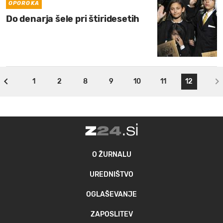
OPOROKA
Do denarja šele pri štiridesetih
1
2
8
9
10
11
12
O ŽURNALU
UREDNIŠTVO
OGLAŠEVANJE
ZAPOSLITEV