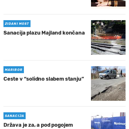
MOJ SANJ
ZIDANI MOST
Sanacija plazu Majland končana
MARIBOR
Ceste v “solidno slabem stanju”
SANACIJA
Država je za, a pod pogojem