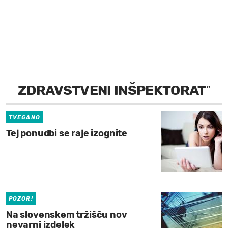
MOJ SANJ
ZDRAVSTVENI INŠPEKTORAT
”
TVEGANO
Tej ponudbi se raje izognite
POZOR!
Na slovenskem tržišču nov
nevarni izdelek