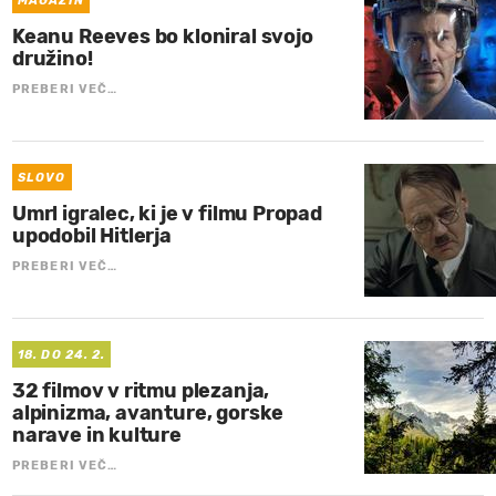
MAGAZIN
Keanu Reeves bo kloniral svojo
družino!
PREBERI VEČ…
SLOVO
Umrl igralec, ki je v filmu Propad
upodobil Hitlerja
PREBERI VEČ…
18. DO 24. 2.
32 filmov v ritmu plezanja,
alpinizma, avanture, gorske
narave in kulture
PREBERI VEČ…