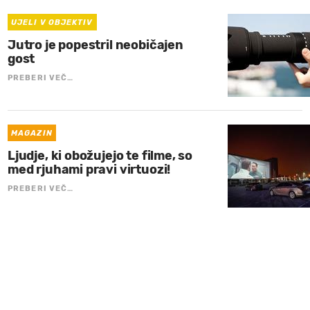
UJELI V OBJEKTIV
Jutro je popestril neobičajen
gost
PREBERI VEČ…
MAGAZIN
Ljudje, ki obožujejo te filme, so
med rjuhami pravi virtuozi!
PREBERI VEČ…