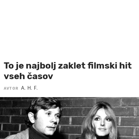
MOJ SANJ
To je najbolj zaklet filmski hit
vseh časov
A. H. F.
AVTOR