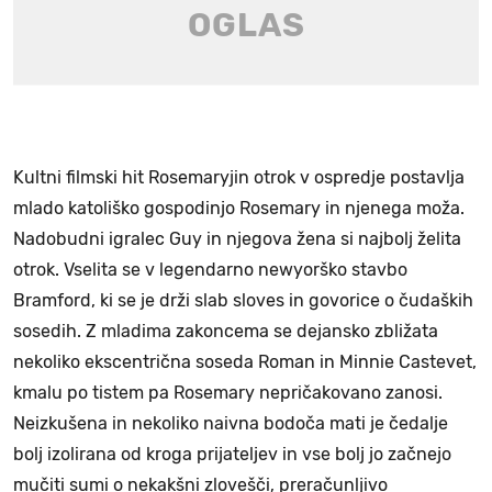
Kultni filmski hit Rosemaryjin otrok v ospredje postavlja
mlado katoliško gospodinjo Rosemary in njenega moža.
Nadobudni igralec Guy in njegova žena si najbolj želita
otrok. Vselita se v legendarno newyorško stavbo
Bramford, ki se je drži slab sloves in govorice o čudaških
sosedih. Z mladima zakoncema se dejansko zbližata
nekoliko ekscentrična soseda Roman in Minnie Castevet,
kmalu po tistem pa Rosemary nepričakovano zanosi.
Neizkušena in nekoliko naivna bodoča mati je čedalje
bolj izolirana od kroga prijateljev in vse bolj jo začnejo
mučiti sumi o nekakšni zlovešči, preračunljivo