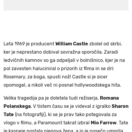
Leta 1969 je producent
William Castle
zbolel od skrbi,
ker je neprestano dobival sovražna sporočila. Zaradi
ledvičnih kamnov so ga odpeljali v bolnišnico, kjer je na
pol zavesten haluciniral o prizorih iz filma in se drl:
Rosemary, za boga, spusti nož! Castle si je sicer
opomogel, a nikoli več ni posnel hollywoodskega hita.
Velika tragedija pa je doletela tudi režiserja,
Romana
Polanskega
. V tistem času se je videval z igralko
Sharon
Tate
(na fotografiji), ki se je prav tako potegovala za
vlogo v filmu, a Paramount takrat izbral
Mio Farrow
. Tate
je kasneje postala njegova žena, a jo je nosečo umorila