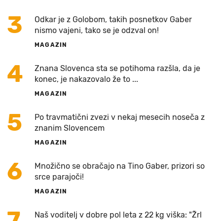
3
Odkar je z Golobom, takih posnetkov Gaber
nismo vajeni, tako se je odzval on!
MAGAZIN
4
Znana Slovenca sta se potihoma razšla, da je
konec, je nakazovalo že to ...
MAGAZIN
5
Po travmatični zvezi v nekaj mesecih noseča z
znanim Slovencem
MAGAZIN
6
Množično se obračajo na Tino Gaber, prizori so
srce parajoči!
MAGAZIN
7
Naš voditelj v dobre pol leta z 22 kg viška: "Žrl