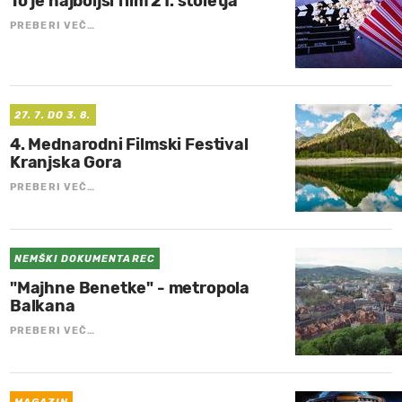
To je najboljši film 21. stoletja
PREBERI VEČ…
27. 7. DO 3. 8.
4. Mednarodni Filmski Festival
Kranjska Gora
PREBERI VEČ…
NEMŠKI DOKUMENTAREC
"Majhne Benetke" - metropola
Balkana
PREBERI VEČ…