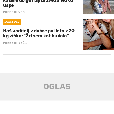
katere dolgotrajna zveza težko
uspe
PREBERI VEČ…
MAGAZIN
Naš voditelj v dobre pol leta z 22
kg viška: "Žrl sem kot budala"
PREBERI VEČ…