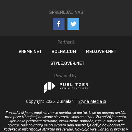
SPREMLJAJ NAS
Partnerji:
VREME.NET
BOLHA.COM
MED.OVER.NET
STYLE.OVER.NET
Powered by:
Copyright 2026. Zurnal24 |
Styria Media si
Žurnal24.si je osrednji slovenski novičarski portal, ki se po dosegu uvršča
med prve tri najbolj obiskane slovenske spletne strani. Žurnal24 je mesto,
kjer lahko prebirate aktualne, ekskluzivne, domače, tuje in slovenske
novice. Naši novinarji se pri svojem delu najstrožje držijo novinarskega
kodeksa in informacije striktno preverjajo. Navajajo vire, kar žal ni praksa v