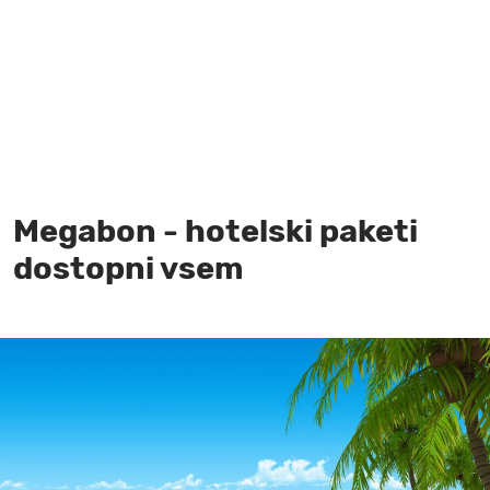
MOJ SANJ
Megabon - hotelski paketi
dostopni vsem