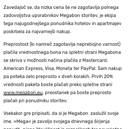
Zavedajoč se, da nizka cena še ne zagotavlja polnega
zadovoljstva uporabnikov Megabon storitev, je ekipa
tega najugodnejšega ponudnika hotelov in apartmajev
poskrbela za najvarnejši nakup.
Preprostost (ki namreč zagotavlja neprebojno varnost)
plačila vrednostnega bona na spletni strani Megabona
se skriva v možnosti načina plačila z Mastercard,
American Express, Visa, Moneta ter PayPal. Sam nakup
pa poteka zelo preprosto v dveh korakih. Prvih 20%
vrednosti paketa boste plačali preko spletne strani
www.megabon.eu
, preostanek pa boste preprosto
plačali pri ponudniku storitev.
Vsekakor gre pripisati, da si je Megabon zaslužil svoje
ime. »Mega« je zavoljo svojega dnevnega širjenja