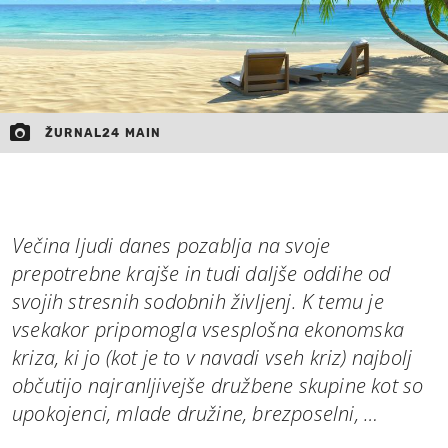
ŽURNAL24 MAIN
Večina ljudi danes pozablja na svoje
prepotrebne krajše in tudi daljše oddihe od
svojih stresnih sodobnih življenj. K temu je
vsekakor pripomogla vsesplošna ekonomska
kriza, ki jo (kot je to v navadi vseh kriz) najbolj
občutijo najranljivejše družbene skupine kot so
upokojenci, mlade družine, brezposelni, …