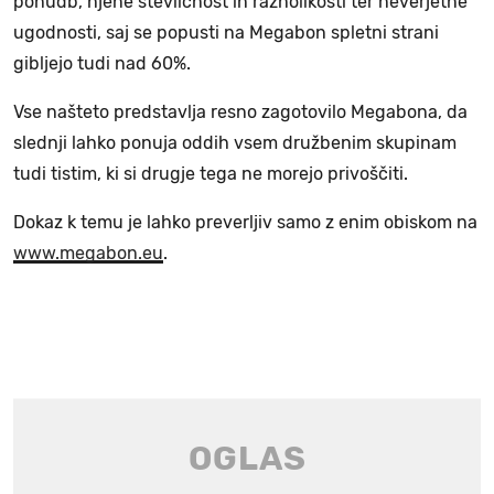
ponudb, njene številčnost in raznolikosti ter neverjetne
ugodnosti, saj se popusti na Megabon spletni strani
gibljejo tudi nad 60%.
Vse našteto predstavlja resno zagotovilo Megabona, da
slednji lahko ponuja oddih vsem družbenim skupinam
tudi tistim, ki si drugje tega ne morejo privoščiti.
Dokaz k temu je lahko preverljiv samo z enim obiskom na
www.megabon.eu
.