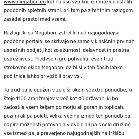
www.megabon.eu
kot nalašč vzniknil iz množice ostalih
podobnih spletnih strani, pri tem pa z tehtnim razlogom
zasedel prestol med vsemi.
Razlogi, ki so Megabon izstrelili med najugodnejše
podobne portale, se skrivajo ne samo v klasičnih prvinah
uspešnih podjetij kot so ažurnost, delavnost in pristna
ustrežljivost. Predvsem gre pohvaliti resen trud
strokovne ekipe Megabon, da bi si v teh časih lahko
počitnice lahko privoščili prav vsi.
Ta trud pa je opažen v zelo širokem spektru ponudbe, ki
šteje 1100 aranžmajev v več kot 40 državah, ki bo
zadostila vsem željam po morju ali gorah in toplicah,
pozimi ali pa poleti. Velika večina izmed teh ponudb pa
odpira možnosti potovanja v dvoje ali pa s celo družino,
vse izmed pa je preverjeno najugodnejših na tržišču.