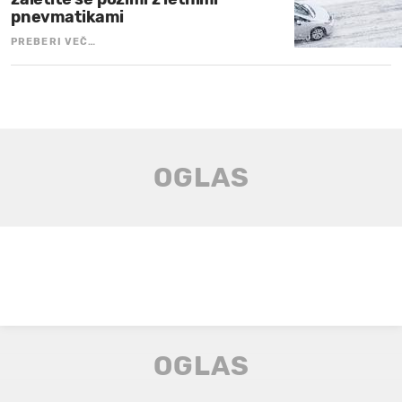
pnevmatikami
PREBERI VEČ…