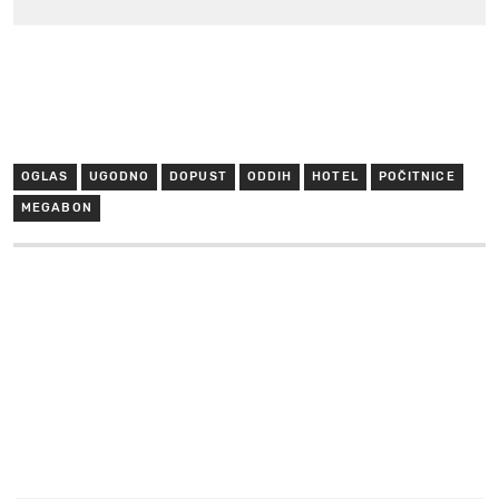
OGLAS
UGODNO
DOPUST
ODDIH
HOTEL
POČITNICE
MEGABON