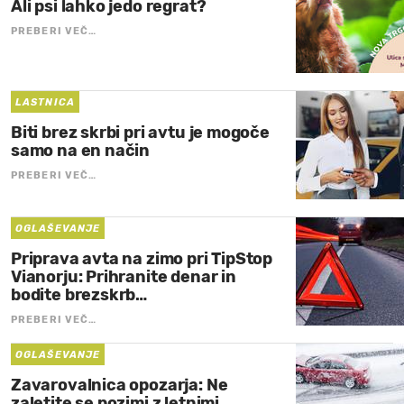
Ali psi lahko jedo regrat?
PREBERI VEČ…
LASTNICA
Biti brez skrbi pri avtu je mogoče
samo na en način
PREBERI VEČ…
OGLAŠEVANJE
Priprava avta na zimo pri TipStop
Vianorju: Prihranite denar in
bodite brezskrb…
PREBERI VEČ…
OGLAŠEVANJE
Zavarovalnica opozarja: Ne
zaletite se pozimi z letnimi