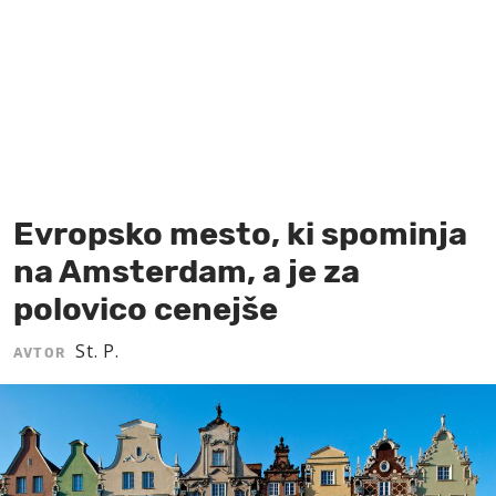
MOJ SANJ
Evropsko mesto, ki spominja
na Amsterdam, a je za
polovico cenejše
St. P.
AVTOR