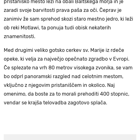
pristaniško mesto leži na obali Baltskega morja in je
zaradi svoje barvitosti prava paša za oči. Čeprav je
zanimiv že sam sprehod skozi staro mestno jedro, ki leži
ob reki Motlawi, ta ponuja tudi obisk nekaterih
znamenitosti.
Med drugimi veliko gotsko cerkev sv. Marije iz rdeče
opeke, ki velja za največjo opečnato zgradbo v Evropi.
Če splezate na vrh 80 metrov visokega zvonika, se vam
bo odprl panoramski razgled nad celotnim mestom,
vključno z njegovim pristaniščem in okolico. Naj
omenimo, da boste za to morali prehoditi 400 stopnic,
vendar se krajša telovadba zagotovo splača.