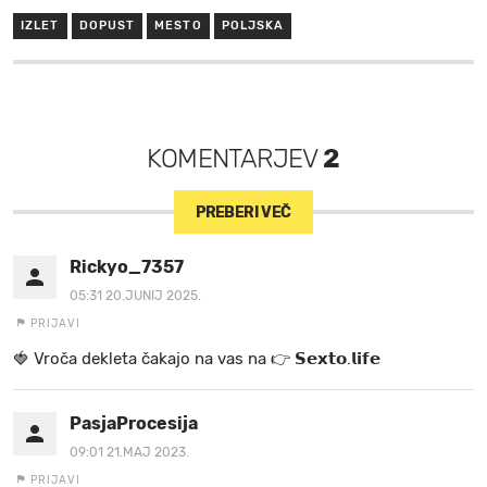
IZLET
DOPUST
MESTO
POLJSKA
KOMENTARJEV
2
PREBERI VEČ
Rickyo_7357
05:31 20.JUNIJ 2025.
PRIJAVI
🍓 V r o č a d e k l e t a ča k a jo na va s n a 👉 𝗦𝗲𝘅𝘁𝗼.𝗹𝗶𝗳𝗲
PasjaProcesija
09:01 21.MAJ 2023.
PRIJAVI