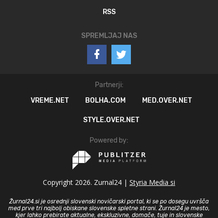
RSS
SPREMLJAJ NAS
Partnerji:
VREME.NET
BOLHA.COM
MED.OVER.NET
STYLE.OVER.NET
Powered by:
Copyright 2026. Zurnal24 |
Styria Media si
Žurnal24.si je osrednji slovenski novičarski portal, ki se po dosegu uvršča
med prve tri najbolj obiskane slovenske spletne strani. Žurnal24 je mesto,
kjer lahko prebirate aktualne, ekskluzivne, domače, tuje in slovenske