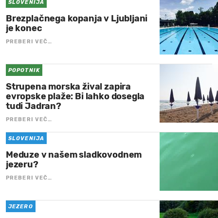
SLOVENIJA
Brezplačnega kopanja v Ljubljani
je konec
PREBERI VEČ…
POPOTNIK
Strupena morska žival zapira
evropske plaže: Bi lahko dosegla
tudi Jadran?
PREBERI VEČ…
SLOVENIJA
Meduze v našem sladkovodnem
jezeru?
PREBERI VEČ…
JEZERO