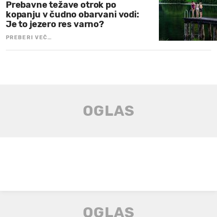
Prebavne težave otrok po
kopanju v čudno obarvani vodi:
Je to jezero res varno?
PREBERI VEČ…