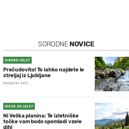
SORODNE
NOVICE
VIKEND IZLET
Prečudovito! To lahko najdete le
streljaj iz Ljubljane
PREBERI VEČ…
IDEJA ZA IZLET
Ni Velika planina: Te izletniške
točke vam bodo spomladi vzele
dih!