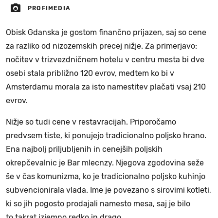
PROFIMEDIA
Obisk Gdanska je gostom finančno prijazen, saj so cene
za razliko od nizozemskih precej nižje. Za primerjavo:
nočitev v trizvezdničnem hotelu v centru mesta bi dve
osebi stala približno 120 evrov, medtem ko bi v
Amsterdamu morala za isto namestitev plačati vsaj 210
evrov.
Nižje so tudi cene v restavracijah. Priporočamo
predvsem tiste, ki ponujejo tradicionalno poljsko hrano.
Ena najbolj priljubljenih in cenejših poljskih
okrepčevalnic je Bar mlecnzy. Njegova zgodovina seže
še v čas komunizma, ko je tradicionalno poljsko kuhinjo
subvencionirala vlada. Ime je povezano s sirovimi kotleti,
ki so jih pogosto prodajali namesto mesa, saj je bilo
to takrat izjemno redko in drago.