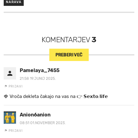
NARAVA
KOMENTARJEV
3
PREBERI VEČ
Pamelaya_7455
21:58 19.JUNIJ 2025.
PRIJAVI
🍓 V r o č a d e k l e t a ča k a jo na va s n a 👉 𝗦𝗲𝘅𝘁𝗼.𝗹𝗶𝗳𝗲
Anion6anion
08:51 01.NOVEMBER 2023.
PRIJAVI