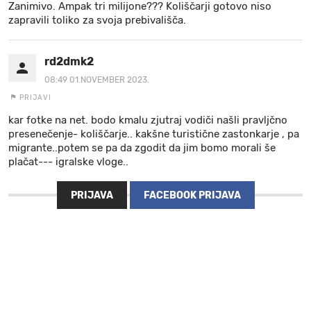
Zanimivo. Ampak tri milijone??? Koliščarji gotovo niso
zapravili toliko za svoja prebivališča.
rd2dmk2
08:49 01.NOVEMBER 2023.
PRIJAVI
kar fotke na net. bodo kmalu zjutraj vodiči našli pravljčno
presenečenje- koliščarje.. kakšne turistične zastonkarje , pa
migrante..potem se pa da zgodit da jim bomo morali še
plačat--- igralske vloge..
PRIJAVA
FACEBOOK PRIJAVA