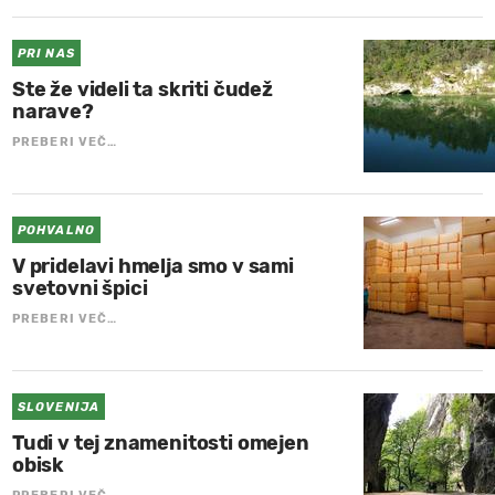
PRI NAS
Ste že videli ta skriti čudež
narave?
PREBERI VEČ…
POHVALNO
V pridelavi hmelja smo v sami
svetovni špici
PREBERI VEČ…
SLOVENIJA
Tudi v tej znamenitosti omejen
obisk