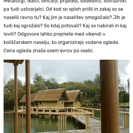
Metalurgi, tkalci, lončarji, prijatelji, sodelavci, sovražniki,
pa tudi ustvarjalci. Od kod so sploh prišli in zakaj so se
naselili ravno tu? Kaj jim je naselitev omogočalo? Jih je
tudi kaj ogrožalo? So kdaj potovali? Kaj so nabirali in kaj
lovili? Odgovore lahko prejmete med vikendi v
koliščarskem naselju, ko organizirajo vodene oglede.
Cena ogleda znaša osem evrov po osebi.