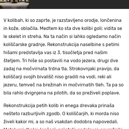
V kolibah, ki so zaprte, je razstavljeno orodje, lončenina
in kože, oblačila. Medtem ko sta dve kolibi goli; vidita se
le skelet in streha. Na ta način si lahko ogledamo način
koliščarske gradnje. Rekonstrukcija naselbine s petimi
hišami predstavlja vas iz 3. tisočletja pred našim
štetjem. Tri hiše so postavili na vodo jezera, drugi dve
zadaj na močvirnata trdna tla. Strokovnjaki pravijo, da
koliščarji svojih bivališč niso gradili na vodi, reki ali
jezeru, temveč na brežinah in močvirnatih tleh. Ta pa so
bila rahlo dvignjena na pilotih, da so preživeli poplave.
Rekonstrukcija petih kolib in enega drevaka prinaša
nešteto razburljivih zgodb. O koliščarjih, ki morda niso
živeli kakor mi, a so naš vsakdan dodobra napovedali.