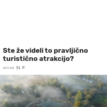
MOJ SANJ
Ste že videli to pravljično
turistično atrakcijo?
St. P.
AVTOR