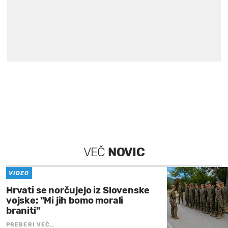
VEČ
NOVIC
VIDEO
Hrvati se norčujejo iz Slovenske
vojske: "Mi jih bomo morali
braniti"
PREBERI VEČ…