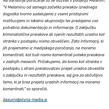
Na današnje poročanje so se odzvali v podjetju Melamin.
"V Melaminu od samega začetka preiskav izrednega
dogodka tvorno sodelujemo z vsemi pristojnimi
institucijami in lokalno skupnostjo ter predajamo vso
potrebno dokumentacijo in informacije. O zaključku
kriminalistične preiskave ali njenih rezultatih uradno kot
stranka v postopku nismo obveščeni. Zato informacij, ki
jih prejemamo iz medijskega poročanja, ne moremo
komentirati, kot tudi nismo komentirali poteka preiskave
v zadnjih mesecih. Pričakujemo, da bomo kot stranka v
postopku s strani preiskovalcev prejeli uradna obvestila
o zaključku in rezultatih preiskave, saj gre za občutljivo
temo, ki je brez prejeta uradnih informacij ne moremo
komentirati,"
so sporočili.
dezurni@styria-media.si