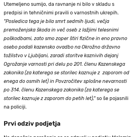
Utemeljeno sumijo, da ravnanje ni bilo v skladu s
predpisi in tehničnimi pravili o varnostnih ukrepih.
"Posledica tega je bila smrt sedmih ljudi, večja
premoženjska škoda in več oseb z lažjimi telesnimi
poškodbami, zato smo zoper štiri fizične in eno pravno
osebo podali kazensko ovadbo na Okrožno državno
tožilstvo v Ljubljani, zaradi storitve kaznivih dejanj
Ogrožanje varnosti pri delu po 201. členu Kazenskega
zakonika (za katerega se storilec kaznuje z zaporom od
enega do osmih let) in Povzročitev splošne nevarnosti
po 314. členu Kazenskega zakonika (za katerega se
storilec kaznuje z zaporom do petih let),"
so še pojasnili
na policiji.
Prvi odziv podjetja