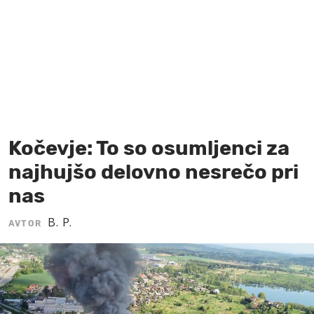
MOJ SANJ
Kočevje: To so osumljenci za
najhujšo delovno nesrečo pri
nas
B. P.
AVTOR