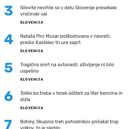
3
Silovite nevihte so v delu Slovenije presekale
vročinski val
SLOVENIJA
4
Nataša Pirc Musar poškodovana v nesreči,
predor Kastelec tri ure zaprt
SLOVENIJA
5
Tragična smrt na avtocesti, oživljanje ni bilo
uspešno
SLOVENIJA
6
Toliko bo treba v torek odšteti za liter bencina in
dizla
SLOVENIJA
7
Bohinj: Skupino treh pohodnikov pričakal trop
volkov, to je sledilo...