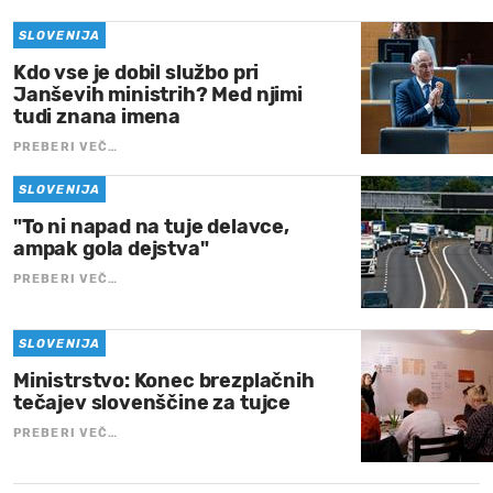
SLOVENIJA
Kdo vse je dobil službo pri
Janševih ministrih? Med njimi
tudi znana imena
PREBERI VEČ…
SLOVENIJA
"To ni napad na tuje delavce,
ampak gola dejstva"
PREBERI VEČ…
SLOVENIJA
Ministrstvo: Konec brezplačnih
tečajev slovenščine za tujce
PREBERI VEČ…