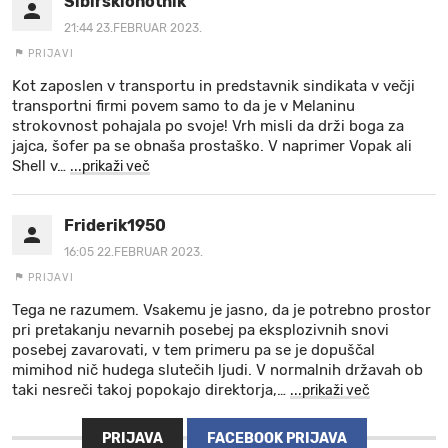
Sibirskiohotnik
21:44 23.FEBRUAR 2023.
PRIJAVI
Kot zaposlen v transportu in predstavnik sindikata v večji
transportni firmi povem samo to da je v Melaninu
strokovnost pohajala po svoje! Vrh misli da drži boga za
jajca, šofer pa se obnaša prostaško. V naprimer Vopak ali
Shell v
…
...prikaži več
Friderik1950
16:05 22.FEBRUAR 2023.
PRIJAVI
Tega ne razumem. Vsakemu je jasno, da je potrebno prostor
pri pretakanju nevarnih posebej pa eksplozivnih snovi
posebej zavarovati, v tem primeru pa se je dopuščal
mimihod nič hudega slutečih ljudi. V normalnih državah ob
taki nesreči takoj popokajo direktorja,
…
...prikaži več
PRIJAVA
FACEBOOK PRIJAVA