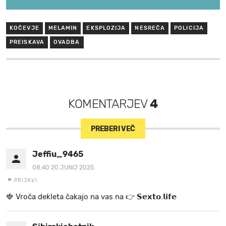
KOČEVJE
MELAMIN
EKSPLOZIJA
NESREČA
POLICIJA
PREISKAVA
OVADBA
KOMENTARJEV
4
PREBERI VEČ
Jeffiu_9465
08:40 20.JUNIJ 2025.
PRIJAVI
🍓 V r o č a d e k l e t a ča k a jo na va s n a 👉 𝗦𝗲𝘅𝘁𝗼.𝗹𝗶𝗳𝗲