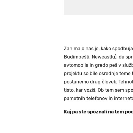
Zanimalo nas je, kako spodbujati
Budimpešti, Newcastlu), da spre
avtomobila in gredo peš v služ
projektu so bile osrednje teme t
postanemo drug človek. Tehnolog
tisto, kar voziš. Ob tem sem s
pametnih telefonov in internet
Kaj pa ste spoznali na tem po