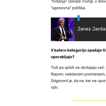
"tvitanja" Donald Trump, v Slov
"agresivna" politika.
Janez Janša 
V katero kategorijo spadajo ti
uporabljajo?
Tisti pa sploh ne obstajajo ve
Ropom, nekdanjim premierjem, in 
Odgovoril je, da ne, ker ne upo
njih.