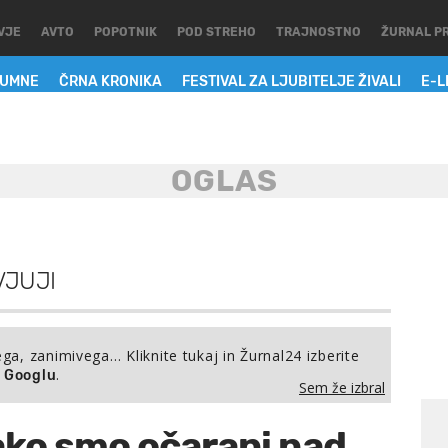
VJE
AVTO
POPOTNIK
POD STREHO
TRAJNOSTNO
ŽURNAL P
LUMNE
ČRNA KRONIKA
FESTIVAL ZA LJUBITELJE ŽIVALI
E-L
VJUJI
ega, zanimivega… Kliknite tukaj in Žurnal24 izberite
.
a Googlu
Sem že izbral
ako smo očarani nad