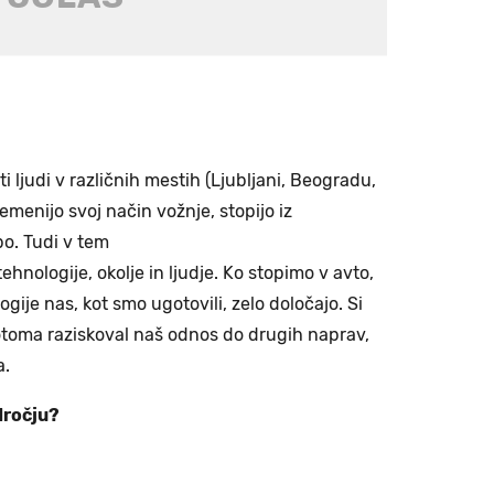
 ljudi v različnih mestih (Ljubljani, Beogradu,
menijo svoj način vožnje, stopijo iz
bo. Tudi v tem
ehnologije, okolje in ljudje. Ko stopimo v avto,
ije nas, kot smo ugotovili, zelo določajo. Si
potoma raziskoval naš odnos do drugih naprav,
a.
dročju?