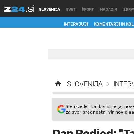
SLOVENIJA
SVET
ŠPORT
MAGAZIN
ZDRA
INTERVJUJI
KOMENTARJI IN KO
SLOVENIJA
>
INTER
Ste izvedeli kaj koristnega, nov
za svoj
prednostni vir novic n
Dan Podjed: "T