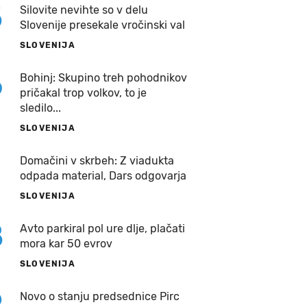
5
Silovite nevihte so v delu
Slovenije presekale vročinski val
SLOVENIJA
6
Bohinj: Skupino treh pohodnikov
pričakal trop volkov, to je
sledilo...
SLOVENIJA
7
Domačini v skrbeh: Z viadukta
odpada material, Dars odgovarja
SLOVENIJA
8
Avto parkiral pol ure dlje, plačati
mora kar 50 evrov
SLOVENIJA
9
Novo o stanju predsednice Pirc