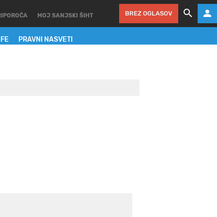
BREZ OGLASOV
RIPOROČA
MOJ SANJSKI ŠIHT
IFE
PRAVNI NASVETI