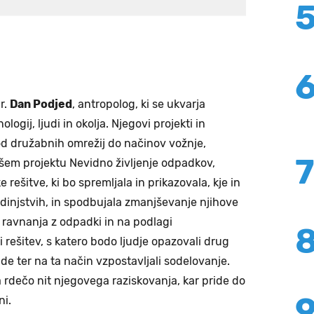
dr.
Dan Podjed
, antropolog, ki se ukvarja
gij, ljudi in okolja. Njegovi projekti in
 od družabnih omrežij do načinov vožnje,
jšem projektu Nevidno življenje odpadkov,
e rešitve, ki bo spremljala in prikazovala, kje in
dinjstvih, in spodbujala zmanjševanje njihove
 ravnanja z odpadki in na podlagi
 rešitev, s katero bodo ljudje opazovali drug
de ter na ta način vzpostavljali sodelovanje.
 rdečo nit njegovega raziskovanja, kar pride do
ni.