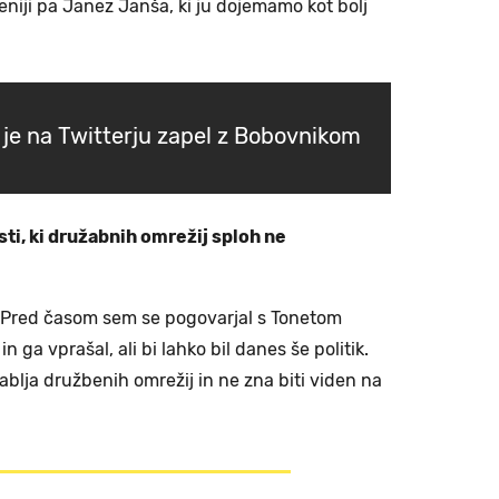
eniji pa Janez Janša, ki ju dojemamo kot bolj
je na Twitterju zapel z Bobovnikom
sti, ki družabnih omrežij sploh ne
č. Pred časom sem se pogovarjal s Tonetom
ga vprašal, ali bi lahko bil danes še politik.
rablja družbenih omrežij in ne zna biti viden na