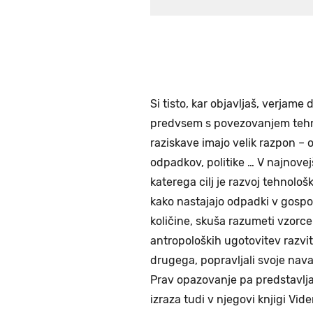
Si tisto, kar objavljaš, verjame 
predvsem s povezovanjem tehnolo
raziskave imajo velik razpon –
odpadkov, politike … V najnove
katerega cilj je razvoj tehnološk
kako nastajajo odpadki v gospo
količine, skuša razumeti vzorce
antropoloških ugotovitev razviti
drugega, popravljali svoje nava
Prav opazovanje pa predstavlja
izraza tudi v njegovi knjigi Vide