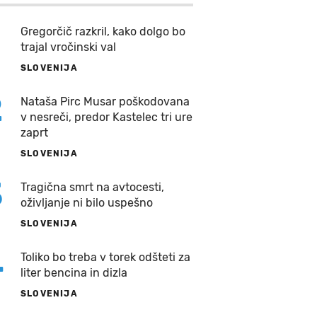
Gregorčič razkril, kako dolgo bo
trajal vročinski val
SLOVENIJA
2
Nataša Pirc Musar poškodovana
v nesreči, predor Kastelec tri ure
zaprt
SLOVENIJA
3
Tragična smrt na avtocesti,
oživljanje ni bilo uspešno
SLOVENIJA
4
Toliko bo treba v torek odšteti za
liter bencina in dizla
SLOVENIJA