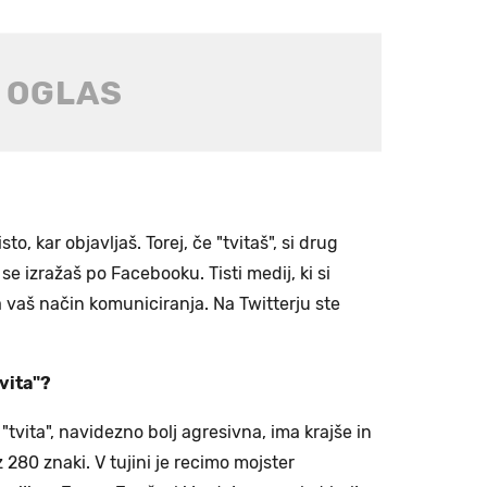
to, kar objavljaš. Torej, če "tvitaš", si drug
 se izražaš po Facebooku. Tisti medij, ki si
 vaš način komuniciranja. Na Twitterju ste
tvita"?
tvita", navidezno bolj agresivna, ima krajše in
z 280 znaki. V tujini je recimo mojster