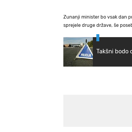
Zunanji minister bo vsak dan pr
sprejele druge države, še poseb
Takšni bodo o