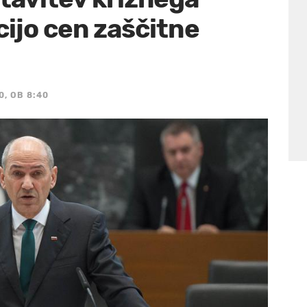
cijo cen zaščitne
0, OB 8:40