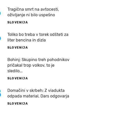
5
Tragična smrt na avtocesti,
oživljanje ni bilo uspešno
SLOVENIJA
6
Toliko bo treba v torek odšteti za
liter bencina in dizla
SLOVENIJA
7
Bohinj: Skupino treh pohodnikov
pričakal trop volkov, to je
sledilo...
SLOVENIJA
8
Domačini v skrbeh: Z viadukta
odpada material, Dars odgovarja
SLOVENIJA