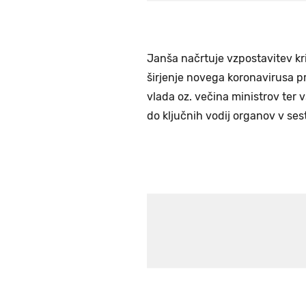
Janša načrtuje vzpostavitev kri
širjenje novega koronavirusa pr
vlada oz. večina ministrov ter vs
do ključnih vodij organov v sest