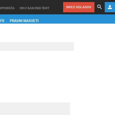
BREZ OGLASOV
RIPOROČA
MOJ SANJSKI ŠIHT
IFE
PRAVNI NASVETI