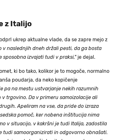
z Italijo
odprl ukrep aktualne vlade, da se zapre mejo z
v naslednjih dneh držali pesti, da ga bosta
je sposobna izvajati tudi v praksi,"
je dejal.
romet, ki bo tako, kolikor je to mogoče, normalno
o Janša poudarja, da neko kopičenje
Je pa na mestu ustvarjanje nekih razumnih
 v trgovino. Da v primeru samoizolacije ali
drugih. Apeliram na vse, da pride do izraza
sedska pomoč, ker nobena inštitucija nima
o v situacijo, v kakršni je tudi Italija, zadostila
tudi samoorganizirati in odgovorno obnašati.