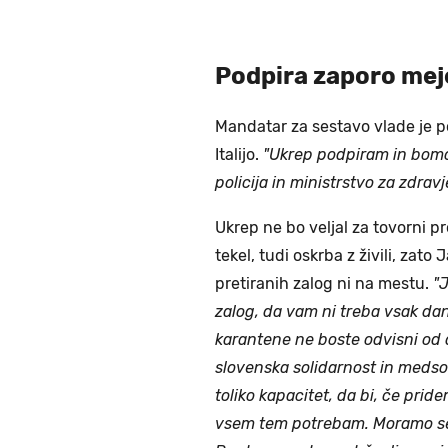
Podpira zaporo meje 
Mandatar za sestavo vlade je p
Italijo.
"Ukrep podpiram in bomo 
policija in ministrstvo za zdrav
Ukrep ne bo veljal za tovorni p
tekel, tudi oskrba z živili, zat
pretiranih zalog ni na mestu.
"
zalog, da vam ni treba vsak dan
karantene ne boste odvisni od 
slovenska solidarnost in medso
toliko kapacitet, da bi, če pridem
vsem tem potrebam. Moramo se 