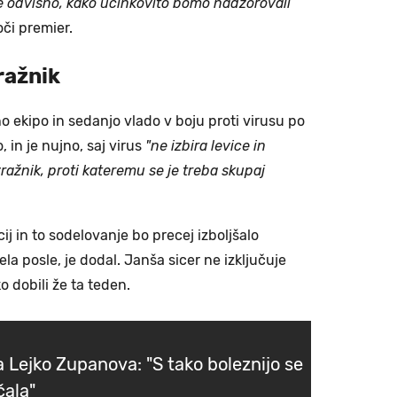
e odvisno, kako učinkovito bomo nadzorovali
či premier.
ražnik
ekipo in sedanjo vlado v boju proti virusu po
in je nujno, saj virus
"ne izbira levice in
ražnik, proti kateremu se je treba skupaj
ij in to sodelovanje bo precej izboljšalo
la posle, je dodal. Janša sicer ne izključuje
o dobili že ta teden.
a Lejko Zupanova: "S tako boleznijo se
čala"