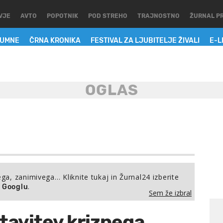
VJE
AVTO
POPOTNIK
POD STREHO
TRAJNOSTNO
ŽURNAL P
LUMNE
ČRNA KRONIKA
FESTIVAL ZA LJUBITELJE ŽIVALI
E-L
ega, zanimivega… Kliknite tukaj in Žurnal24 izberite
.
a Googlu
Sem že izbral
tavitev kriznega