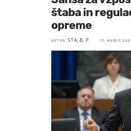
štaba in regula
opreme
STA; B. P.
AVTOR
11. MAREC 202