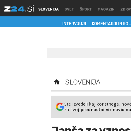
SLOVENIJA
SVET
ŠPORT
MAGAZIN
ZDRA
INTERVJUJI
KOMENTARJI IN KO
SLOVENIJA
Ste izvedeli kaj koristnega, nov
za svoj
prednostni vir novic n
Janša za vzpos