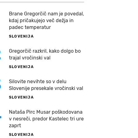
Brane Gregorčič nam je povedal,
kdaj pričakujejo več dežja in
padec temperatur
SLOVENIJA
2
Gregorčič razkril, kako dolgo bo
trajal vročinski val
SLOVENIJA
3
Silovite nevihte so v delu
Slovenije presekale vročinski val
SLOVENIJA
4
Nataša Pirc Musar poškodovana
v nesreči, predor Kastelec tri ure
zaprt
SLOVENIJA