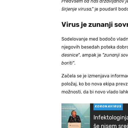
Predvsem od nas državljanov j
širjenje virusa,"
je poudaril bodo
Virus je zunanji sov
Sodelovanje med bodočo vladno 
njegovih besedah poteka dobro, 
desnice"
, ampak je
"zunanji sov
boriti"
.
Začela se je izmenjava informac
položaj, ko bo nova ekipa prevze
možnosti, da bi novo vlado lahk
KORONAVIRUS
Infektologinj
še nisem sre