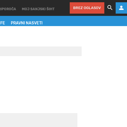
BREZ OGLASOV
RIPOROČA
MOJ SANJSKI ŠIHT
IFE
PRAVNI NASVETI