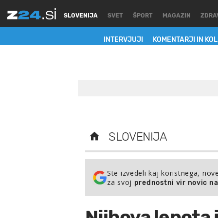
SLOVENIJA
SVET
ŠPORT
MAGAZIN
ZDRA
INTERVJUJI
KOMENTARJI IN KO
SLOVENIJA
Ste izvedeli kaj koristnega, nov
za svoj
prednostni vir novic n
Njihova lepota 