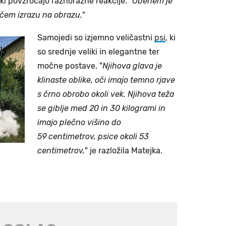
ki povzročajo raznorazne reakcije. "
Obenem je
čem izrazu na obrazu.
"
Samojedi so izjemno veličastni
psi
, ki
so srednje veliki in elegantne ter
močne postave. "
Njihova glava je
klinaste oblike, oči imajo temno rjave
s črno obrobo okoli vek. Njihova teža
se giblje med 20 in 30 kilogrami in
imajo plečno višino do
59 centimetrov, psice okoli 53
centimetrov,
" je razložila Matejka.