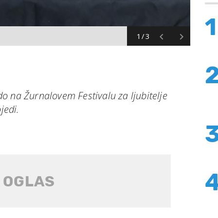
1
1/3
o na Žurnalovem Festivalu za ljubitelje
jedi.