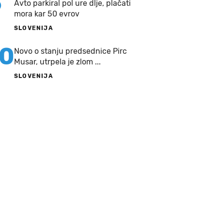
9
Avto parkiral pol ure dlje, plačati
mora kar 50 evrov
SLOVENIJA
10
Novo o stanju predsednice Pirc
Musar, utrpela je zlom ...
SLOVENIJA