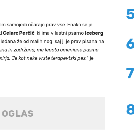
om samojedi očarajo prav vse. Enako se je
i Celarc Perčič
, ki ima v lastni psarno
Iceberg
ledana že od malih nog, saj ji je prav pisana na
resna in zadržana, me lepota omenjene pasme
irja. Je kot neke vrste terapevtski pes,
" je