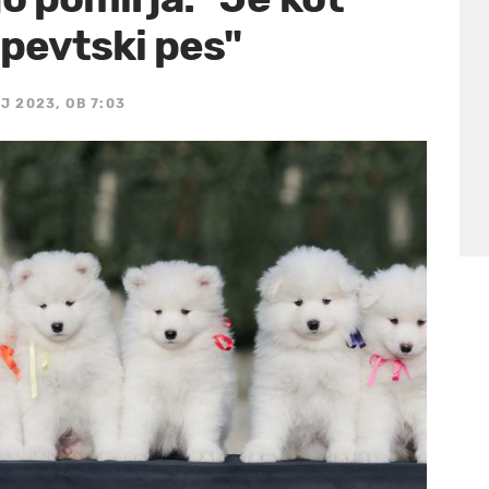
apevtski pes"
J 2023, OB 7:03