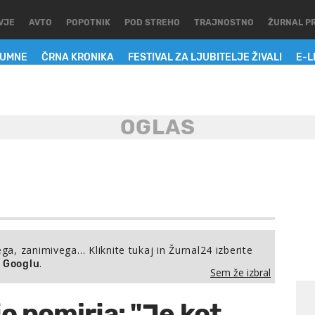
VJE
AVTO
POPOTNIK
POD STREHO
TRAJNOSTNO
ŽURNAL P
LUMNE
ČRNA KRONIKA
FESTIVAL ZA LJUBITELJE ŽIVALI
E-L
ega, zanimivega… Kliknite tukaj in Žurnal24 izberite
.
a Googlu
Sem že izbral
jo pomirja: "Je kot