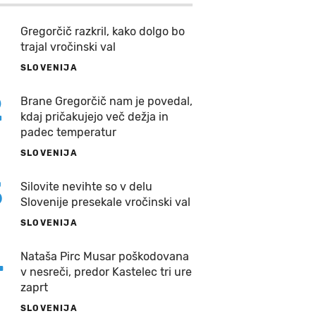
Gregorčič razkril, kako dolgo bo
trajal vročinski val
SLOVENIJA
2
Brane Gregorčič nam je povedal,
kdaj pričakujejo več dežja in
padec temperatur
SLOVENIJA
3
Silovite nevihte so v delu
Slovenije presekale vročinski val
SLOVENIJA
4
Nataša Pirc Musar poškodovana
v nesreči, predor Kastelec tri ure
zaprt
SLOVENIJA