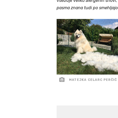
vsebuje veliko alergenih snovi, 
pasma znana tudi po smehljajo
MATEJKA CELARC PERČIČ