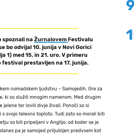
 spoznali na
Žurnalovem
Festivalu
i se bo odvijal 10. junija v Novi Gorici
a 1) med 15. in 21. uro. V primeru
estival prestavljen na 17. junija.
irskem nomadskem ljudstvu – Samojedih. Gre za
pse, ki so služili mnogim namenom. Med drugim
 jelene ter lovili divje živali. Ponoči so si
eli s svojo telesno toploto. Tudi zato so morali biti
letju so bili pripeljani v Anglijo, od koder se je
, danes pa je samojed priljubljen predvsem kot