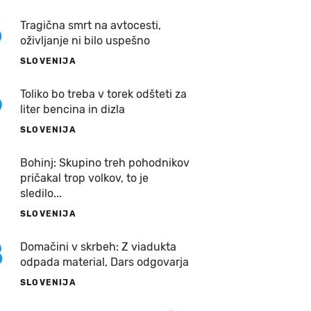
5
Tragična smrt na avtocesti,
oživljanje ni bilo uspešno
SLOVENIJA
6
Toliko bo treba v torek odšteti za
liter bencina in dizla
SLOVENIJA
7
Bohinj: Skupino treh pohodnikov
pričakal trop volkov, to je
sledilo...
SLOVENIJA
8
Domačini v skrbeh: Z viadukta
odpada material, Dars odgovarja
SLOVENIJA