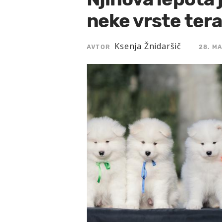
neke vrste ter
Ksenja Žnidaršič
AVTOR
28. MA