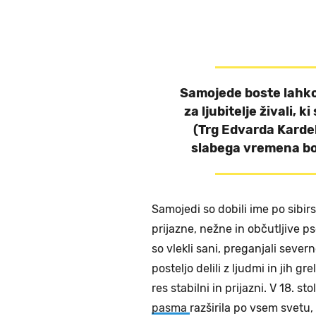
Samojede boste lahko
za ljubitelje živali, k
(Trg Edvarda Kardelj
slabega vremena bo f
Samojedi so dobili ime po sib
prijazne, nežne in občutljive 
so vlekli sani, preganjali severne
posteljo delili z ljudmi in jih gr
res stabilni in prijazni. V 18. sto
pasma
razširila po vsem svetu