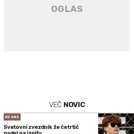
VEČ
NOVIC
NE GRE
Svetovni zvezdnik že četrtič
padel na izpitu