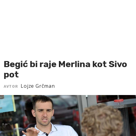
MOJ SANJ
Begić bi raje Merlina kot Sivo
pot
Lojze Grčman
AVTOR