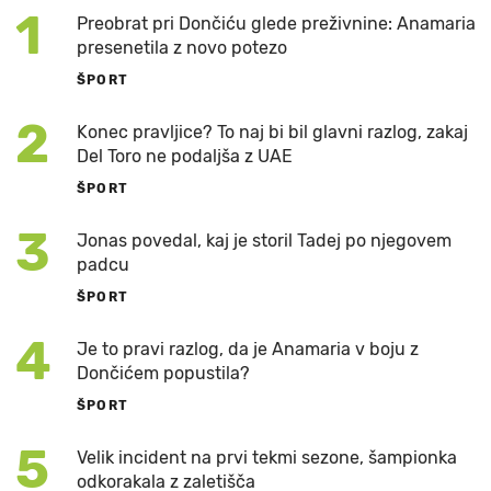
1
Preobrat pri Dončiću glede preživnine: Anamaria
presenetila z novo potezo
ŠPORT
2
Konec pravljice? To naj bi bil glavni razlog, zakaj
Del Toro ne podaljša z UAE
ŠPORT
3
Jonas povedal, kaj je storil Tadej po njegovem
padcu
ŠPORT
4
Je to pravi razlog, da je Anamaria v boju z
Dončićem popustila?
ŠPORT
5
Velik incident na prvi tekmi sezone, šampionka
odkorakala z zaletišča