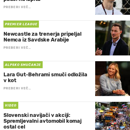
PREBERI VEČ…
PREMIER LEAGUE
Newcastle za trenerja pripeljal
Nemca iz Savdske Arabije
PREBERI VEČ…
ALPSKO SMUČANJE
Lara Gut-Behrami smuči odložila
v kot
PREBERI VEČ…
VIDEO
Slovenski navijači v akciji:
Spremljevalni avtomobil komaj
ostal cel