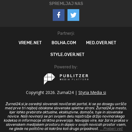
SPREMLJAJ NAS
Partnerji:
VREME.NET
BOLHA.COM
MED.OVER.NET
STYLE.OVER.NET
Powered by:
Copyright 2026. Zurnal24 |
Styria Media si
Žurnal24.si je osrednji slovenski novičarski portal, ki se po dosegu uvršča
med prve tri najbolj obiskane slovenske spletne strani. Žurnal24 je mesto,
kjer lahko prebirate aktualne, ekskluzivne, domače, tuje in slovenske
novice. Naši novinarji se pri svojem delu najstrožje držijo novinarskega
kodeksa in informacije striktno preverjajo. Navajajo vire, kar žal ni praksa v
slovenskem medijskem prostoru in dajejo v svojih novicah prostor vsem,
ne glede na politično ali kakršno koli drugo pripadnost.
... Preberi več