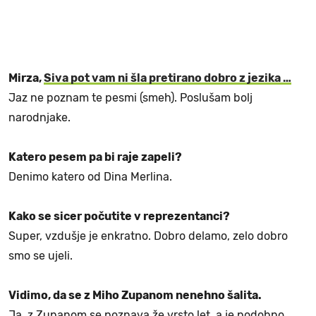
Mirza,
Siva pot vam ni šla pretirano dobro z jezika …
Jaz ne poznam te pesmi (smeh). Poslušam bolj
narodnjake.
Katero pesem pa bi raje zapeli?
Denimo katero od Dina Merlina.
Kako se sicer počutite v reprezentanci?
Super, vzdušje je enkratno. Dobro delamo, zelo dobro
smo se ujeli.
Vidimo, da se z Miho Zupanom nenehno šalita.
Ja, z Zupanom se poznava že vrsto let, a je podobno