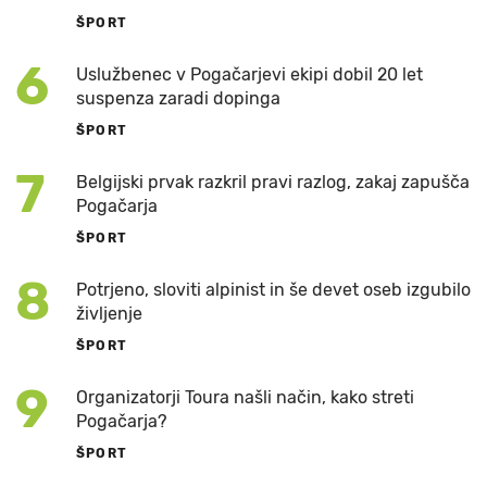
ŠPORT
6
Uslužbenec v Pogačarjevi ekipi dobil 20 let
suspenza zaradi dopinga
ŠPORT
7
Belgijski prvak razkril pravi razlog, zakaj zapušča
Pogačarja
ŠPORT
8
Potrjeno, sloviti alpinist in še devet oseb izgubilo
življenje
ŠPORT
9
Organizatorji Toura našli način, kako streti
Pogačarja?
ŠPORT