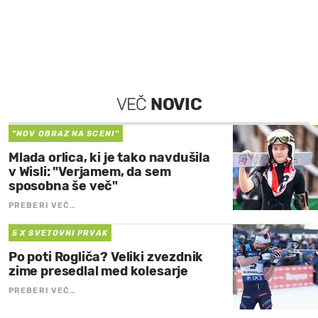
VEČ
NOVIC
"NOV OBRAZ NA SCENI"
Mlada orlica, ki je tako navdušila
v Wisli: "Verjamem, da sem
sposobna še več"
PREBERI VEČ…
5 X SVETOVNI PRVAK
Po poti Rogliča? Veliki zvezdnik
zime presedlal med kolesarje
PREBERI VEČ…