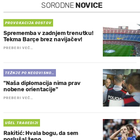
SORODNE
NOVICE
PROVOKACIJA GOSTOV
Sprememba v zadnjem trenutku!
Tekma Barçe brez navijačev!
PREBERI VEČ…
TEŽNJE PO NEODVISNO…
"Naša diplomacija nima prav
nobene orientacije"
PREBERI VEČ…
UŠEL TRAGEDIJI
Rakitić: Hvala bogu, da sem
poslušal ženo