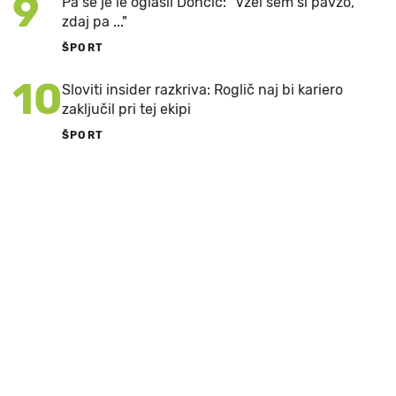
9
Pa se je le oglasil Dončić: "Vzel sem si pavzo,
zdaj pa ..."
ŠPORT
10
Sloviti insider razkriva: Roglič naj bi kariero
zaključil pri tej ekipi
ŠPORT