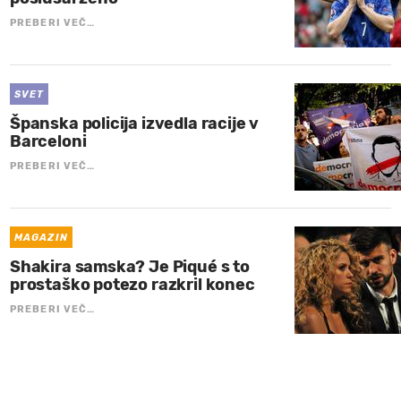
PREBERI VEČ…
SVET
Španska policija izvedla racije v
Barceloni
PREBERI VEČ…
MAGAZIN
Shakira samska? Je Piqué s to
prostaško potezo razkril konec
PREBERI VEČ…