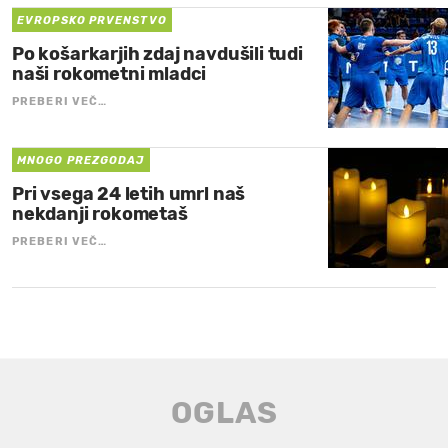
EVROPSKO PRVENSTVO
Po košarkarjih zdaj navdušili tudi
naši rokometni mladci
PREBERI VEČ…
MNOGO PREZGODAJ
Pri vsega 24 letih umrl naš
nekdanji rokometaš
PREBERI VEČ…