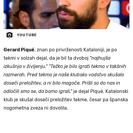
YOUTUBE
Gerard Piqué
, znan po privrženosti Kataloniji, je po
tekmi v solzah dejal, da je bil ta dvoboj
"najhujša
izkušnja v življenju." "Težko je bilo igrati tekmo v takšnih
razmerah. Pred tekmo je naše klubsko vodstvo skušalo
doseči preložitev, a ni bilo mogoče. Prišli so do nas in
odločili smo se, da bomo igrali,"
je dejal Piqué. Katalonski
klub je skušal doseči preložitev tekme, česar pa španska
nogometna zveza ni dovolila.