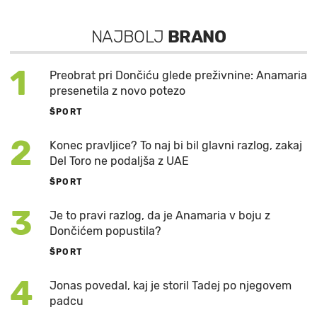
NAJBOLJ
BRANO
1
Preobrat pri Dončiću glede preživnine: Anamaria
presenetila z novo potezo
ŠPORT
2
Konec pravljice? To naj bi bil glavni razlog, zakaj
Del Toro ne podaljša z UAE
ŠPORT
3
Je to pravi razlog, da je Anamaria v boju z
Dončićem popustila?
ŠPORT
4
Jonas povedal, kaj je storil Tadej po njegovem
padcu