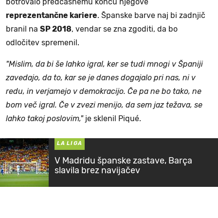
botrovalo predčasnemu koncu njegove
reprezentančne kariere
. Španske barve naj bi zadnjič
branil na
SP 2018
, vendar se zna zgoditi, da bo
odločitev spremenil.
"Mislim, da bi še lahko igral, ker se tudi mnogi v Španiji
zavedajo, da to, kar se je danes dogajalo pri nas, ni v
redu, in verjamejo v demokracijo. Če pa ne bo tako, ne
bom več igral. Če v zvezi menijo, da sem jaz težava, se
lahko takoj poslovim,"
je sklenil Piqué.
LA LIGA
V Madridu španske zastave, Barça
slavila brez navijačev