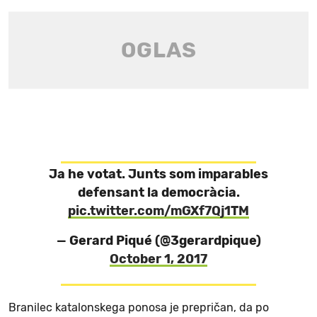
Ja he votat. Junts som imparables
defensant la democràcia.
pic.twitter.com/mGXf7Qj1TM
— Gerard Piqué (@3gerardpique)
October 1, 2017
Branilec katalonskega ponosa je prepričan, da po