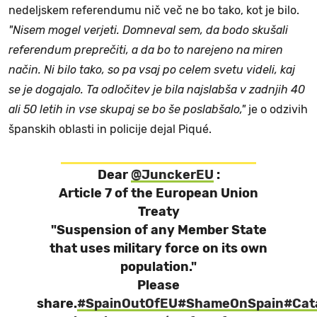
nedeljskem referendumu nič več ne bo tako, kot je bilo.
"Nisem mogel verjeti. Domneval sem, da bodo skušali
referendum preprečiti, a da bo to narejeno na miren
način. Ni bilo tako, so pa vsaj po celem svetu videli, kaj
se je dogajalo. Ta odločitev je bila najslabša v zadnjih 40
ali 50 letih in vse skupaj se bo še poslabšalo,"
je o odzivih
španskih oblasti in policije dejal Piqué.
Dear
@JunckerEU
:
Article 7 of the European Union
Treaty
"Suspension of any Member State
that uses military force on its own
population."
Please
share.
#SpainOutOfEU
#ShameOnSpain
#Cat