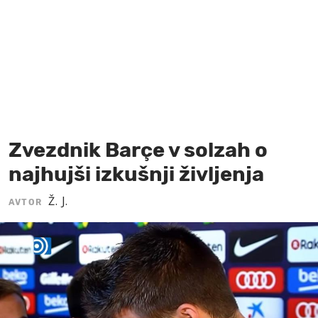
MOJ SANJ
Zvezdnik Barçe v solzah o
najhujši izkušnji življenja
Ž. J.
AVTOR