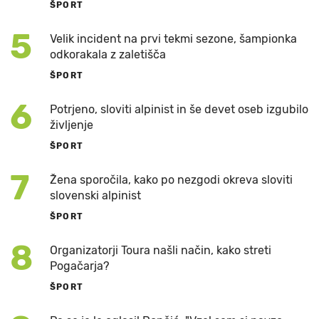
ŠPORT
5
Velik incident na prvi tekmi sezone, šampionka
odkorakala z zaletišča
ŠPORT
6
Potrjeno, sloviti alpinist in še devet oseb izgubilo
življenje
ŠPORT
7
Žena sporočila, kako po nezgodi okreva sloviti
slovenski alpinist
ŠPORT
8
Organizatorji Toura našli način, kako streti
Pogačarja?
ŠPORT