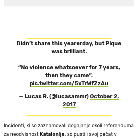
Didn’t share this yearerday, but Pique
was brilliant.
“No violence whatsoever for 7 years,
then they came”.
pic.twitter.com/5xTrWfZzAu
— Lucas R. (@lucasammr)
October 2,
2017
Incidenti, ki so zaznamovali dogajanje okoli referenduma
za neodvisnost
Katalonije
, so pustili svoj pečat v