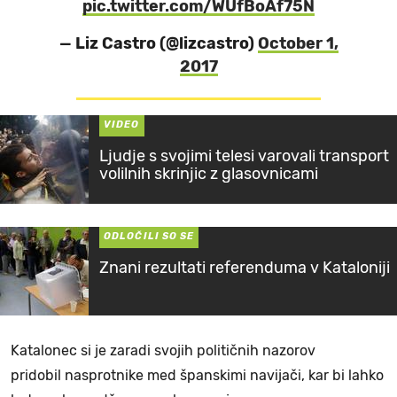
pic.twitter.com/WUfBoAf75N
— Liz Castro (@lizcastro)
October 1,
2017
VIDEO
Ljudje s svojimi telesi varovali transport
volilnih skrinjic z glasovnicami
ODLOČILI SO SE
Znani rezultati referenduma v Kataloniji
Katalonec si je zaradi svojih političnih nazorov
pridobil nasprotnike med španskimi navijači, kar bi lahko