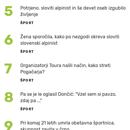
5
Potrjeno, sloviti alpinist in še devet oseb izgubilo
življenje
ŠPORT
6
Žena sporočila, kako po nezgodi okreva sloviti
slovenski alpinist
ŠPORT
7
Organizatorji Toura našli način, kako streti
Pogačarja?
ŠPORT
8
Pa se je le oglasil Dončić: "Vzel sem si pavzo,
zdaj pa ..."
ŠPORT
9
Pri komaj 21 letih umrla obetavna športnica,
skupnost zavita v črno