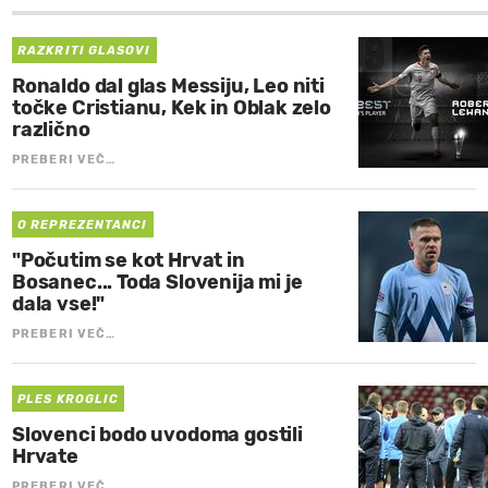
RAZKRITI GLASOVI
Ronaldo dal glas Messiju, Leo niti
točke Cristianu, Kek in Oblak zelo
različno
PREBERI VEČ…
O REPREZENTANCI
"Počutim se kot Hrvat in
Bosanec... Toda Slovenija mi je
dala vse!"
PREBERI VEČ…
PLES KROGLIC
Slovenci bodo uvodoma gostili
Hrvate
PREBERI VEČ…