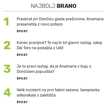
NAJBOLJ
BRANO
1
Preobrat pri Dončiću glede preživnine: Anamaria
presenetila z novo potezo
ŠPORT
2
Konec pravljice? To naj bi bil glavni razlog, zakaj
Del Toro ne podaljša z UAE
ŠPORT
3
Je to pravi razlog, da je Anamaria v boju z
Dončićem popustila?
ŠPORT
4
Velik incident na prvi tekmi sezone, šampionka
odkorakala z zaletišča
ŠPORT