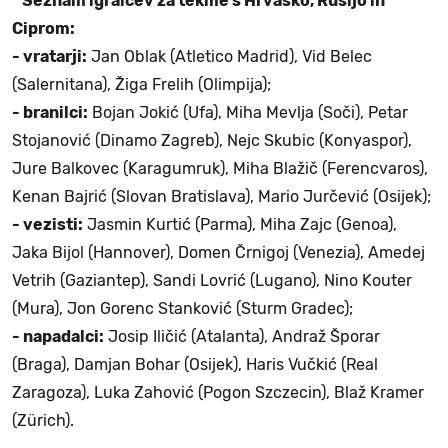
* Seznam igralcev za tekme s Hrvaško, Rusijo in
Ciprom:
- vratarji:
Jan Oblak (Atletico Madrid), Vid Belec
(Salernitana), Žiga Frelih (Olimpija);
- branilci:
Bojan Jokić (Ufa), Miha Mevlja (Soči), Petar
Stojanović (Dinamo Zagreb), Nejc Skubic (Konyaspor),
Jure Balkovec (Karagumruk), Miha Blažič (Ferencvaros),
Kenan Bajrić (Slovan Bratislava), Mario Jurčević (Osijek);
- vezisti:
Jasmin Kurtić (Parma), Miha Zajc (Genoa),
Jaka Bijol (Hannover), Domen Črnigoj (Venezia), Amedej
Vetrih (Gaziantep), Sandi Lovrić (Lugano), Nino Kouter
(Mura), Jon Gorenc Stanković (Sturm Gradec);
- napadalci:
Josip Iličić (Atalanta), Andraž Šporar
(Braga), Damjan Bohar (Osijek), Haris Vučkić (Real
Zaragoza), Luka Zahović (Pogon Szczecin), Blaž Kramer
(Zürich).