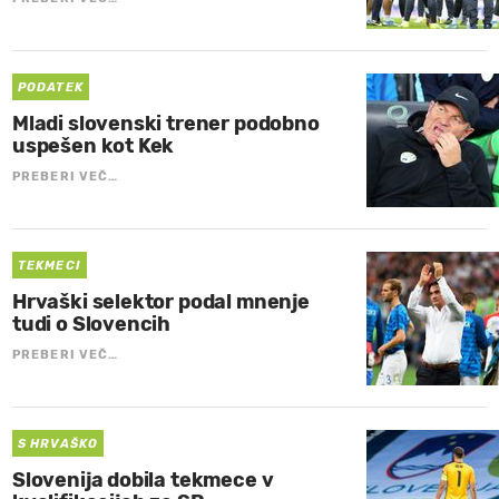
PODATEK
Mladi slovenski trener podobno
uspešen kot Kek
PREBERI VEČ…
TEKMECI
Hrvaški selektor podal mnenje
tudi o Slovencih
PREBERI VEČ…
S HRVAŠKO
Slovenija dobila tekmece v