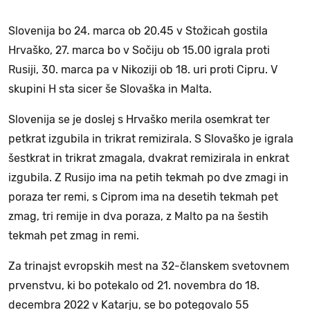
Slovenija bo 24. marca ob 20.45 v Stožicah gostila
Hrvaško, 27. marca bo v Sočiju ob 15.00 igrala proti
Rusiji, 30. marca pa v Nikoziji ob 18. uri proti Cipru. V
skupini H sta sicer še Slovaška in Malta.
Slovenija se je doslej s Hrvaško merila osemkrat ter
petkrat izgubila in trikrat remizirala. S Slovaško je igrala
šestkrat in trikrat zmagala, dvakrat remizirala in enkrat
izgubila. Z Rusijo ima na petih tekmah po dve zmagi in
poraza ter remi, s Ciprom ima na desetih tekmah pet
zmag, tri remije in dva poraza, z Malto pa na šestih
tekmah pet zmag in remi.
Za trinajst evropskih mest na 32-članskem svetovnem
prvenstvu, ki bo potekalo od 21. novembra do 18.
decembra 2022 v Katarju, se bo potegovalo 55