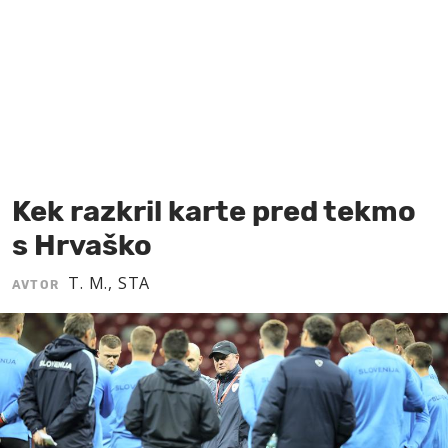
MOJ SANJ
Kek razkril karte pred tekmo
s Hrvaško
T. M., STA
AVTOR