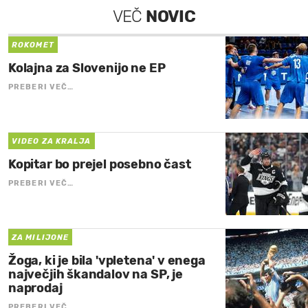
VEČ
NOVIC
ROKOMET
Kolajna za Slovenijo ne EP
PREBERI VEČ…
VIDEO ZA KRALJA
Kopitar bo prejel posebno čast
PREBERI VEČ…
ZA MILIJONE
Žoga, ki je bila 'vpletena' v enega
največjih škandalov na SP, je
naprodaj
PREBERI VEČ…