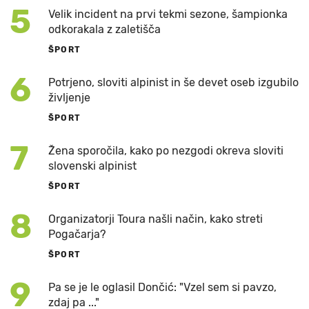
5
Velik incident na prvi tekmi sezone, šampionka
odkorakala z zaletišča
ŠPORT
6
Potrjeno, sloviti alpinist in še devet oseb izgubilo
življenje
ŠPORT
7
Žena sporočila, kako po nezgodi okreva sloviti
slovenski alpinist
ŠPORT
8
Organizatorji Toura našli način, kako streti
Pogačarja?
ŠPORT
9
Pa se je le oglasil Dončić: "Vzel sem si pavzo,
zdaj pa ..."