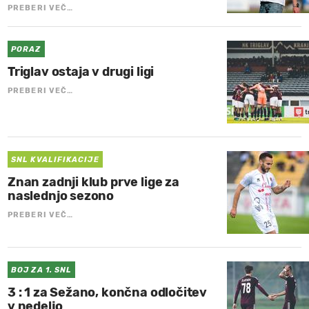
PREBERI VEČ…
PORAZ
Triglav ostaja v drugi ligi
PREBERI VEČ…
SNL KVALIFIKACIJE
Znan zadnji klub prve lige za
naslednjo sezono
PREBERI VEČ…
BOJ ZA 1. SNL
3 : 1 za Sežano, končna odločitev
v nedeljo