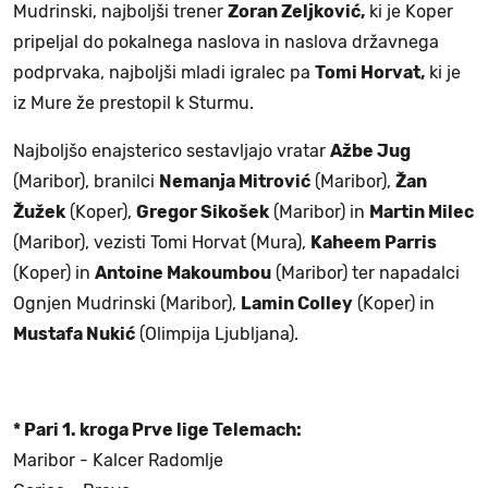
Mudrinski, najboljši trener
Zoran Zeljković,
ki je Koper
pripeljal do pokalnega naslova in naslova državnega
podprvaka, najboljši mladi igralec pa
Tomi Horvat,
ki je
iz Mure že prestopil k Sturmu.
Najboljšo enajsterico sestavljajo vratar
Ažbe Jug
(Maribor), branilci
Nemanja Mitrović
(Maribor),
Žan
Žužek
(Koper),
Gregor Sikošek
(Maribor) in
Martin Milec
(Maribor), vezisti Tomi Horvat (Mura),
Kaheem Parris
(Koper) in
Antoine Makoumbou
(Maribor) ter napadalci
Ognjen Mudrinski (Maribor),
Lamin Colley
(Koper) in
Mustafa Nukić
(Olimpija Ljubljana).
* Pari 1. kroga Prve lige Telemach:
Maribor - Kalcer Radomlje