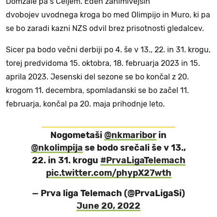
Domžale pa s Celjem. Eden zanimivejših
dvobojev uvodnega kroga bo med Olimpijo in Muro, ki pa
se bo zaradi kazni NZS odvil brez prisotnosti gledalcev.
Sicer pa bodo večni derbiji po 4. še v 13., 22. in 31. krogu,
torej predvidoma 15. oktobra, 18. februarja 2023 in 15.
aprila 2023. Jesenski del sezone se bo končal z 20.
krogom 11. decembra, spomladanski se bo začel 11.
februarja, končal pa 20. maja prihodnje leto.
Nogometaši
@nkmaribor
in
@nkolimpija
se bodo srečali še v 13.,
22. in 31. krogu
#PrvaLigaTelemach
pic.twitter.com/phypX27wth
— Prva liga Telemach (@PrvaLigaSi)
June 20, 2022