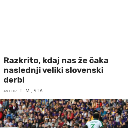
MOJ SANJ
Razkrito, kdaj nas že čaka
naslednji veliki slovenski
derbi
T. M., STA
AVTOR