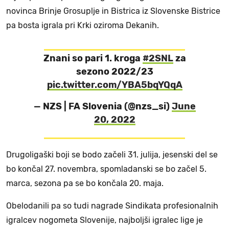
novinca Brinje Grosuplje in Bistrica iz Slovenske Bistrice
pa bosta igrala pri Krki oziroma Dekanih.
Znani so pari 1. kroga
#2SNL
za
sezono 2022/23
pic.twitter.com/YBA5bqYQqA
— NZS | FA Slovenia (@nzs_si)
June
20, 2022
Drugoligaški boji se bodo začeli 31. julija, jesenski del se
bo končal 27. novembra, spomladanski se bo začel 5.
marca, sezona pa se bo končala 20. maja.
Obelodanili pa so tudi nagrade Sindikata profesionalnih
igralcev nogometa Slovenije, najboljši igralec lige je