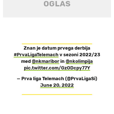
Znan je datum prvega derbija
#PrvaLigaTelemach
v sezoni 2022/23
med
@nkmaribor
in
@nkolimpija
pic.twitter.com/GzODcpy77Y
— Prva liga Telemach (@PrvaLigaSi)
June 20, 2022