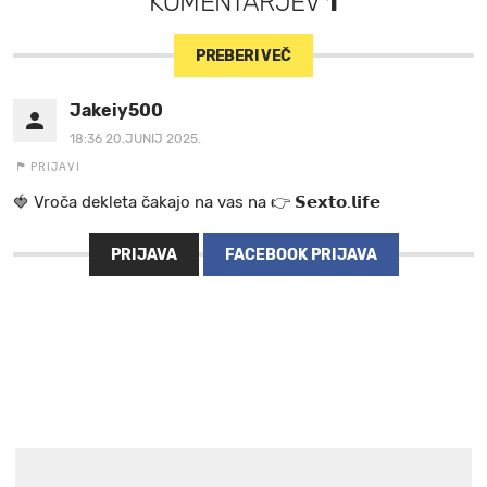
KOMENTARJEV
1
PREBERI VEČ
Jakeiy500
18:36 20.JUNIJ 2025.
PRIJAVI
🍓 V r o č a d e k l e t a ča k a jo na va s n a 👉 𝗦𝗲𝘅𝘁𝗼.𝗹𝗶𝗳𝗲
PRIJAVA
FACEBOOK PRIJAVA