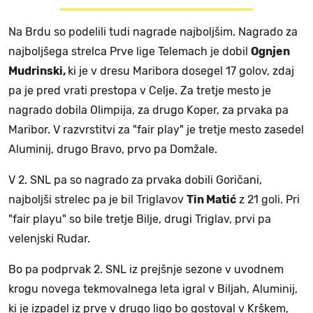
Na Brdu so podelili tudi nagrade najboljšim. Nagrado za
najboljšega strelca Prve lige Telemach je dobil
Ognjen
Mudrinski,
ki je v dresu Maribora dosegel 17 golov, zdaj
pa je pred vrati prestopa v Celje. Za tretje mesto je
nagrado dobila Olimpija, za drugo Koper, za prvaka pa
Maribor. V razvrstitvi za "fair play" je tretje mesto zasedel
Aluminij, drugo Bravo, prvo pa Domžale.
V 2. SNL pa so nagrado za prvaka dobili Goričani,
najboljši strelec pa je bil Triglavov
Tin Matić
z 21 goli. Pri
"fair playu" so bile tretje Bilje, drugi Triglav, prvi pa
velenjski Rudar.
Bo pa podprvak 2. SNL iz prejšnje sezone v uvodnem
krogu novega tekmovalnega leta igral v Biljah, Aluminij,
ki je izpadel iz prve v drugo ligo bo gostoval v Krškem,