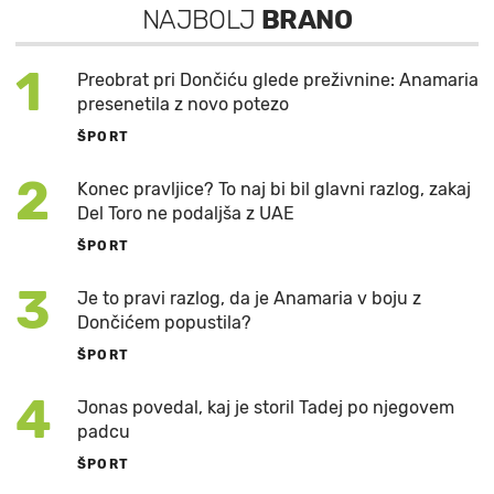
NAJBOLJ
BRANO
1
Preobrat pri Dončiću glede preživnine: Anamaria
presenetila z novo potezo
ŠPORT
2
Konec pravljice? To naj bi bil glavni razlog, zakaj
Del Toro ne podaljša z UAE
ŠPORT
3
Je to pravi razlog, da je Anamaria v boju z
Dončićem popustila?
ŠPORT
4
Jonas povedal, kaj je storil Tadej po njegovem
padcu
ŠPORT