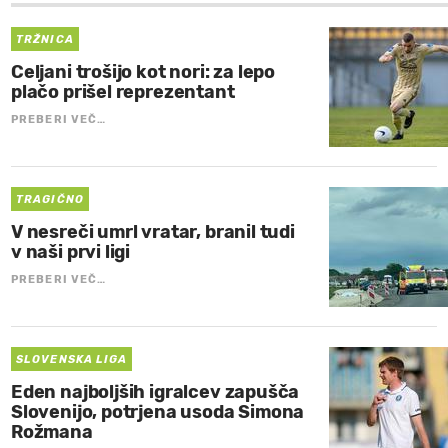
TRŽNICA
Celjani trošijo kot nori: za lepo
plačo prišel reprezentant
PREBERI VEČ…
TRAGIČNO
V nesreči umrl vratar, branil tudi
v naši prvi ligi
PREBERI VEČ…
SLOVENSKA LIGA
Eden najboljših igralcev zapušča
Slovenijo, potrjena usoda Simona
Rožmana