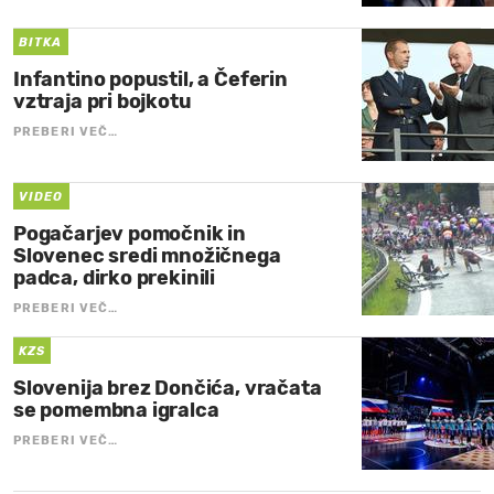
BITKA
Infantino popustil, a Čeferin
vztraja pri bojkotu
PREBERI VEČ…
VIDEO
Pogačarjev pomočnik in
Slovenec sredi množičnega
padca, dirko prekinili
PREBERI VEČ…
KZS
Slovenija brez Dončića, vračata
se pomembna igralca
PREBERI VEČ…