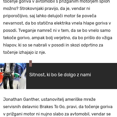
točenje goriva v avtomobil s prižganim motorjem sploh
možno? Strokovnjaki pravijo, da je, vendar ni
priporočljivo, saj lahko delujoči motor še poveča
nevarnost, da bo statična elektrika vnela hlape goriva v
posodi. Tveganje namreč ni v tem, da se bo vnelo samo
tekoče gorivo, ampak bolj verjetno, da bo prišlo do vžiga
hlapov, ki so se nabrali v posodi in skozi odprtino za
točenje izhajajo iz nje.
Sitnost, ki bo še dolgo z nami
Jonathan Ganther, ustanovitelj ameriške mreže
servisnih delavnic Brakes To Go, pravi, da točenje goriva
v prižgani motor ni nujno slabo za avtomobil, vendar se