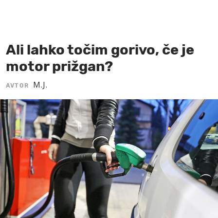
MOJ SANJ
Ali lahko točim gorivo, če je
motor prižgan?
M.J.
AVTOR