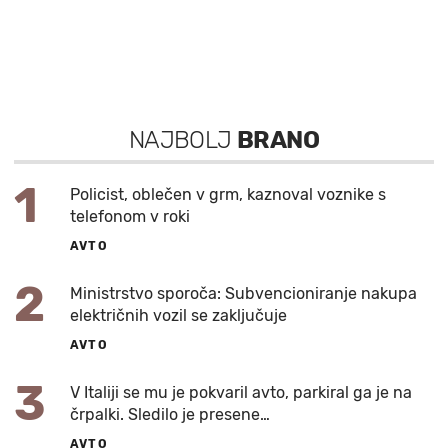
NAJBOLJ
BRANO
1
Policist, oblečen v grm, kaznoval voznike s
telefonom v roki
AVTO
2
Ministrstvo sporoča: Subvencioniranje nakupa
električnih vozil se zaključuje
AVTO
3
V Italiji se mu je pokvaril avto, parkiral ga je na
črpalki. Sledilo je presene…
AVTO