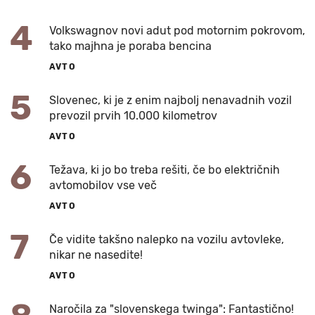
4
Volkswagnov novi adut pod motornim pokrovom,
tako majhna je poraba bencina
AVTO
5
Slovenec, ki je z enim najbolj nenavadnih vozil
prevozil prvih 10.000 kilometrov
AVTO
6
Težava, ki jo bo treba rešiti, če bo električnih
avtomobilov vse več
AVTO
7
Če vidite takšno nalepko na vozilu avtovleke,
nikar ne nasedite!
AVTO
Naročila za "slovenskega twinga": Fantastično!