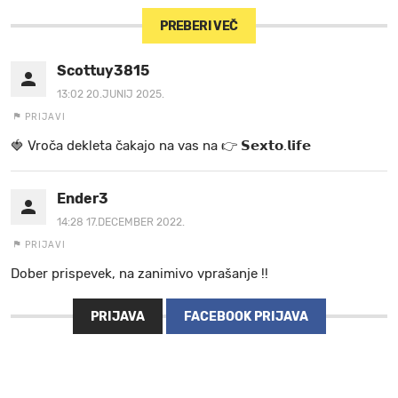
PREBERI VEČ
Scottuy3815
13:02 20.JUNIJ 2025.
PRIJAVI
🍓 V r o č a d e k l e t a ča k a jo na va s n a 👉 𝗦𝗲𝘅𝘁𝗼.𝗹𝗶𝗳𝗲
Ender3
14:28 17.DECEMBER 2022.
PRIJAVI
Dober prispevek, na zanimivo vprašanje !!
PRIJAVA
FACEBOOK PRIJAVA