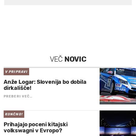
VEČ
NOVIC
V PRIPRAVI
Anže Logar: Slovenija bo dobila
dirkališče!
PREBERI VEČ…
KONČNO!
Prihajajo poceni kitajski
volkswagni v Evropo?