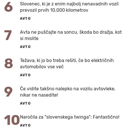
6
Slovenec, ki je z enim najbolj nenavadnih vozil
prevozil prvih 10.000 kilometrov
AVTO
7
Avta ne puščajte na soncu, škoda bo dražja, kot
si mislite
AVTO
8
Težava, ki jo bo treba rešiti, če bo električnih
avtomobilov vse več
AVTO
9
Če vidite takšno nalepko na vozilu avtovleke,
nikar ne nasedite!
AVTO
10
Naročila za "slovenskega twinga": Fantastično!
AVTO