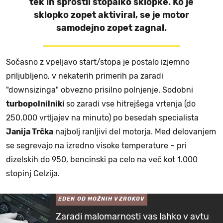
tek in sprostil stopalko sklopke. Ko je
sklopko zopet aktiviral, se je motor
samodejno zopet zagnal.
Sočasno z vpeljavo start/stopa je postalo izjemno
priljubljeno, v nekaterih primerih pa zaradi
"downsizinga" obvezno prisilno polnjenje. Sodobni
turbopolnilniki
so zaradi vse hitrejšega vrtenja (do
250.000 vrtljajev na minuto) po besedah specialista
Janija Trčka
najbolj ranljivi del motorja. Med delovanjem
se segrevajo na izredno visoke temperature – pri
dizelskih do 950, bencinski pa celo na več kot 1.000
stopinj Celzija.
EDEN OD MOŽNIH VZROKOV
Zaradi malomarnosti vas lahko v avtu