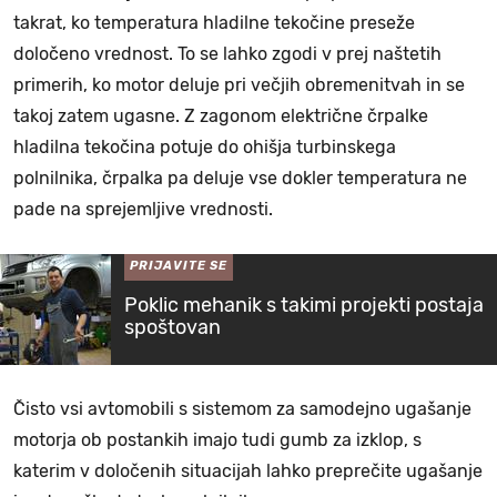
takrat, ko temperatura hladilne tekočine preseže
določeno vrednost. To se lahko zgodi v prej naštetih
primerih, ko motor deluje pri večjih obremenitvah in se
takoj zatem ugasne. Z zagonom električne črpalke
hladilna tekočina potuje do ohišja turbinskega
polnilnika, črpalka pa deluje vse dokler temperatura ne
pade na sprejemljive vrednosti.
PRIJAVITE SE
Poklic mehanik s takimi projekti postaja
spoštovan
Čisto vsi avtomobili s sistemom za samodejno ugašanje
motorja ob postankih imajo tudi gumb za izklop, s
katerim v določenih situacijah lahko preprečite ugašanje