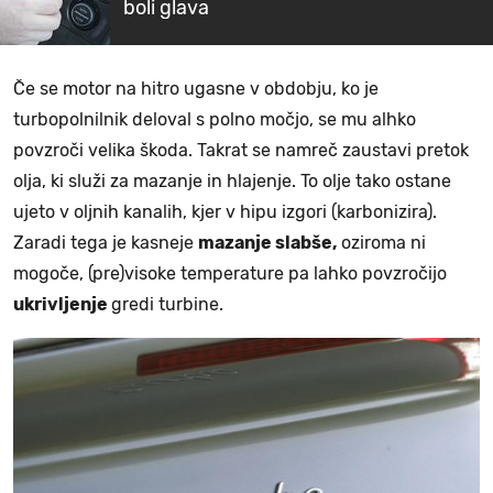
boli glava
Če se motor na hitro ugasne v obdobju, ko je
turbopolnilnik deloval s polno močjo, se mu alhko
povzroči velika škoda. Takrat se namreč zaustavi pretok
olja, ki služi za mazanje in hlajenje. To olje tako ostane
ujeto v oljnih kanalih, kjer v hipu izgori (karbonizira).
Zaradi tega je kasneje
mazanje slabše,
oziroma ni
mogoče, (pre)visoke temperature pa lahko povzročijo
ukrivljenje
gredi turbine.