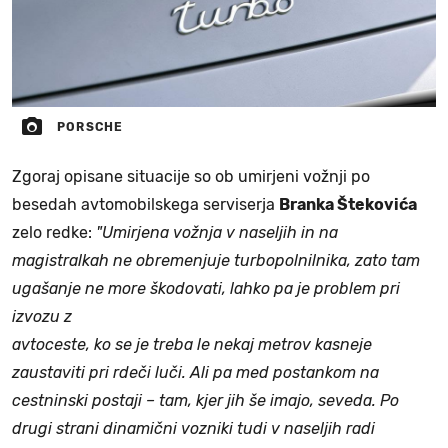
PORSCHE
Zgoraj opisane situacije so ob umirjeni vožnji po
besedah avtomobilskega serviserja
Branka Štekovića
zelo redke:
"Umirjena vožnja v naseljih in na
magistralkah ne obremenjuje turbopolnilnika, zato tam
ugašanje ne more škodovati, lahko pa je problem pri
izvozu z
avtoceste, ko se je treba le nekaj metrov kasneje
zaustaviti pri rdeči luči. Ali pa med postankom na
cestninski postaji – tam, kjer jih še imajo, seveda. Po
drugi strani dinamični vozniki tudi v naseljih radi