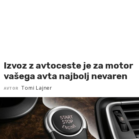
MOJ SANJ
Izvoz z avtoceste je za motor
vašega avta najbolj nevaren
Tomi Lajner
AVTOR