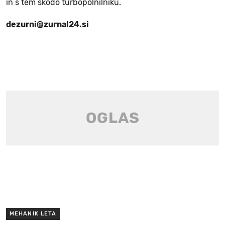
in s tem škodo turbopolnilniku.
dezurni@zurnal24.si
MEHANIK LETA