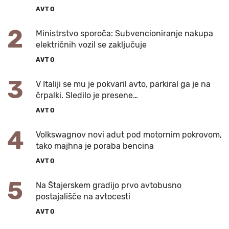
AVTO
2
Ministrstvo sporoča: Subvencioniranje nakupa
električnih vozil se zaključuje
AVTO
3
V Italiji se mu je pokvaril avto, parkiral ga je na
črpalki. Sledilo je presene…
AVTO
4
Volkswagnov novi adut pod motornim pokrovom,
tako majhna je poraba bencina
AVTO
5
Na Štajerskem gradijo prvo avtobusno
postajališče na avtocesti
AVTO