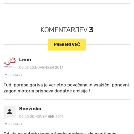
KOMENTARJEV
3
PREBERI VEČ
Leon
09:59 20.NOVEMBER 2017.
PRIJAVI
Tudi poraba goriva je verjetno povečana in vsakični ponovni
zagon motorja prispeva dodatne emisije !
Snežinko
09:50 20.NOVEMBER 2017.
PRIJAVI
Od kje pa avtorju tegale članka podatek, da pozitivnim