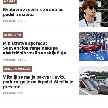
NE GRE
Svetovni zvezdnik že četrtič
padel na izpitu
PREBERI VEČ…
SLOVENIJA
Ministrstvo sporoča:
Subvencioniranje nakupa
električnih vozil se zaključuje
PREBERI VEČ…
ZGODBA BRALCA
V Italiji se mu je pokvaril avto,
parkiral ga je na črpalki. Sledilo je
presene…
PREBERI VEČ…