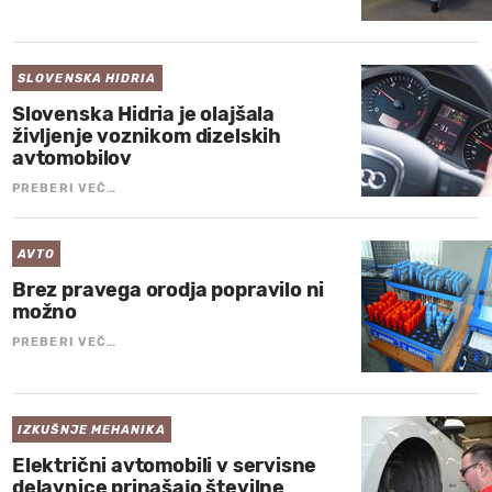
SLOVENSKA HIDRIA
Slovenska Hidria je olajšala
življenje voznikom dizelskih
avtomobilov
PREBERI VEČ…
AVTO
Brez pravega orodja popravilo ni
možno
PREBERI VEČ…
IZKUŠNJE MEHANIKA
Električni avtomobili v servisne
delavnice prinašajo številne