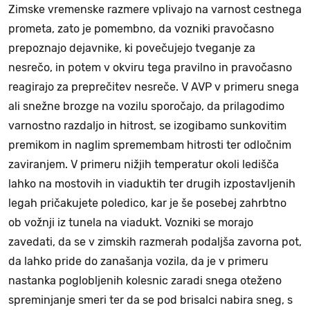
Zimske vremenske razmere vplivajo na varnost cestnega
prometa, zato je pomembno, da vozniki pravočasno
prepoznajo dejavnike, ki povečujejo tveganje za
nesrečo, in potem v okviru tega pravilno in pravočasno
reagirajo za preprečitev nesreče. V AVP v primeru snega
ali snežne brozge na vozilu sporočajo, da prilagodimo
varnostno razdaljo in hitrost, se izogibamo sunkovitim
premikom in naglim spremembam hitrosti ter odločnim
zaviranjem. V primeru nižjih temperatur okoli ledišča
lahko na mostovih in viaduktih ter drugih izpostavljenih
legah pričakujete poledico, kar je še posebej zahrbtno
ob vožnji iz tunela na viadukt. Vozniki se morajo
zavedati, da se v zimskih razmerah podaljša zavorna pot,
da lahko pride do zanašanja vozila, da je v primeru
nastanka poglobljenih kolesnic zaradi snega oteženo
spreminjanje smeri ter da se pod brisalci nabira sneg, s