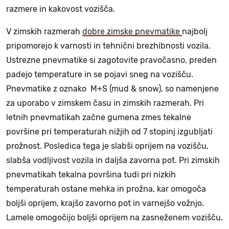
razmere in kakovost vozišča.
V zimskih razmerah
dobre zimske pnevmatike
najbolj
pripomorejo k varnosti in tehnični brezhibnosti vozila.
Ustrezne pnevmatike si zagotovite pravočasno, preden
padejo temperature in se pojavi sneg na vozišču.
Pnevmatike z oznako M+S (mud & snow), so namenjene
za uporabo v zimskem času in zimskih razmerah. Pri
letnih pnevmatikah začne gumena zmes tekalne
površine pri temperaturah nižjih od 7 stopinj izgubljati
prožnost. Posledica tega je slabši oprijem na vozišču,
slabša vodljivost vozila in daljša zavorna pot. Pri zimskih
pnevmatikah tekalna površina tudi pri nizkih
temperaturah ostane mehka in prožna, kar omogoča
boljši oprijem, krajšo zavorno pot in varnejšo vožnjo.
Lamele omogočijo boljši oprijem na zasneženem vozišču.