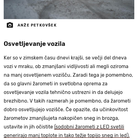
ANŽE PETKOVŠEK
Osvetljevanje vozila
Ker so v zimskem času dnevi krajši, se večji del dneva
vozi v mraku, ob zmanjšani vidljivosti ali megli oziroma
na manj osvetljenem vozišču. Zaradi tega je pomembno,
da so glavni žarometi in svetlobna oprema za
osvetljevanje vozila tehnično ustrezni in da delujejo
brezhibno. V takih razmerah je pomembno, da žarometi
dobro osvetljujejo vozišče. Če opazite, da učinkovitost
žarometov zmanjšujeta nakopičen sneg in brozga,
ustavite in jih očistite
(sodobni žarometi z LED svetili
generirajo manj toplote in tako težje topijo sneg in led).