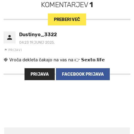
KOMENTARJEV
1
PREBERI VEČ
Dustinyo_3322
04:23 19.JUNIJ 2025.
PRIJAVI
🍓 V r o č a d e k l e t a ča k a jo na va s n a 👉 𝗦𝗲𝘅𝘁𝗼.𝗹𝗶𝗳𝗲
PRIJAVA
FACEBOOK PRIJAVA