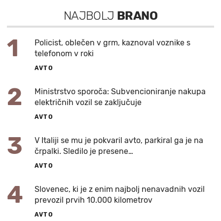
NAJBOLJ
BRANO
1
Policist, oblečen v grm, kaznoval voznike s
telefonom v roki
AVTO
2
Ministrstvo sporoča: Subvencioniranje nakupa
električnih vozil se zaključuje
AVTO
3
V Italiji se mu je pokvaril avto, parkiral ga je na
črpalki. Sledilo je presene…
AVTO
4
Slovenec, ki je z enim najbolj nenavadnih vozil
prevozil prvih 10.000 kilometrov
AVTO