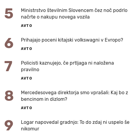
5
Ministrstvo številnim Slovencem čez noč podrlo
načrte o nakupu novega vozila
AVTO
6
Prihajajo poceni kitajski volkswagni v Evropo?
AVTO
7
Policisti kaznujejo, če prtljaga ni naložena
pravilno
AVTO
8
Mercedesovega direktorja smo vprašali: Kaj bo z
bencinom in dizlom?
AVTO
9
Logar napovedal gradnjo: To do zdaj ni uspelo še
nikomur