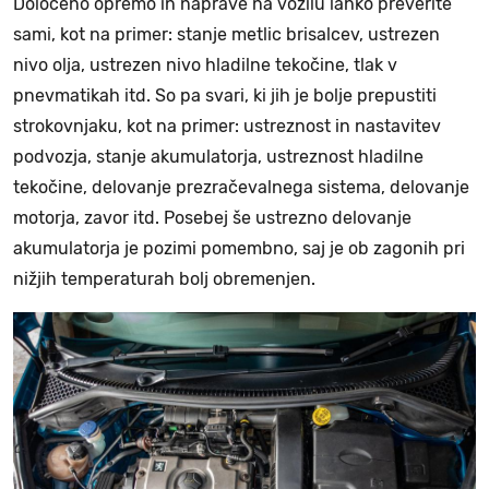
Določeno opremo in naprave na vozilu lahko preverite
sami, kot na primer: stanje metlic brisalcev, ustrezen
nivo olja, ustrezen nivo hladilne tekočine, tlak v
pnevmatikah itd. So pa svari, ki jih je bolje prepustiti
strokovnjaku, kot na primer: ustreznost in nastavitev
podvozja, stanje akumulatorja, ustreznost hladilne
tekočine, delovanje prezračevalnega sistema, delovanje
motorja, zavor itd. Posebej še ustrezno delovanje
akumulatorja je pozimi pomembno, saj je ob zagonih pri
nižjih temperaturah bolj obremenjen.