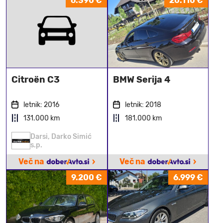
6.390 €
20.110 €
Citroën C3
BMW Serija 4
letnik: 2016
letnik: 2018
131.000 km
181.000 km
Darsi, Darko Simić
s.p.
›
›
Več na
Več na
9.200 €
6.999 €