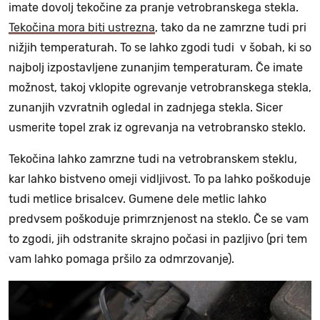
imate dovolj tekočine za pranje vetrobranskega stekla.
Tekočina mora biti ustrezna
, tako da ne zamrzne tudi pri
nižjih temperaturah. To se lahko zgodi tudi v šobah, ki so
najbolj izpostavljene zunanjim temperaturam. Če imate
možnost, takoj vklopite ogrevanje vetrobranskega stekla,
zunanjih vzvratnih ogledal in zadnjega stekla. Sicer
usmerite topel zrak iz ogrevanja na vetrobransko steklo.
Tekočina lahko zamrzne tudi na vetrobranskem steklu,
kar lahko bistveno omeji vidljivost. To pa lahko poškoduje
tudi metlice brisalcev. Gumene dele metlic lahko
predvsem poškoduje primrznjenost na steklo. Če se vam
to zgodi, jih odstranite skrajno počasi in pazljivo (pri tem
vam lahko pomaga pršilo za odmrzovanje).