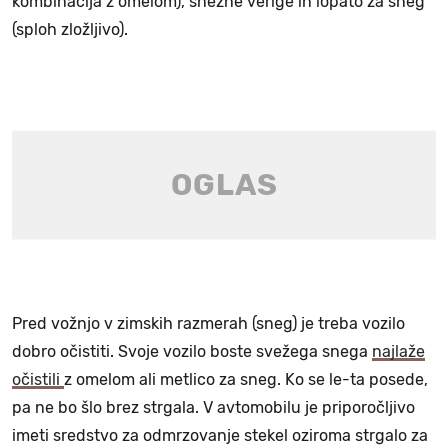
kombinacija z omelom), snežne verige in lopato za sneg
(sploh zložljivo).
Pred vožnjo v zimskih razmerah (sneg) je treba vozilo
dobro očistiti. Svoje vozilo boste svežega snega
najlaže
očistili
z omelom ali metlico za sneg. Ko se le-ta posede,
pa ne bo šlo brez strgala. V avtomobilu je priporočljivo
imeti sredstvo za odmrzovanje stekel oziroma strgalo za