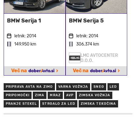
BMW Serija 1
BMW Serija 5
letnik: 2014
letnik: 2014
149.950 km
306.374 km
LMC AVTOCENTER
D.O.O.
›
›
Več na
Več na
PRIPRAVA AVTA NA ZIMO
VARNA VOŽNJA
SNEG
LED
PRIPOMOČKI
ZIMA
MRAZ
AVP
ZIMSKA VOŽNJA
PRANJE STEKEL
STRGALO ZA LED
ZIMSKA TEKOČINA