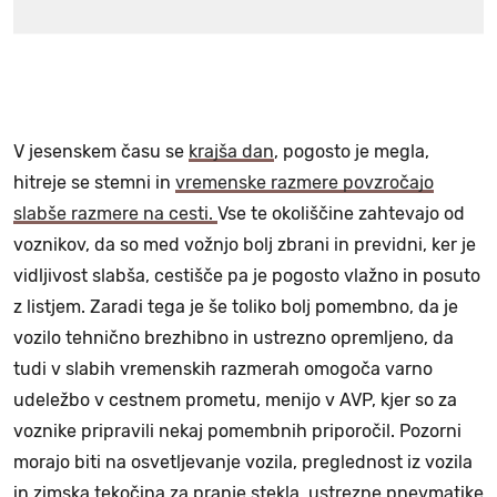
V jesenskem času se
krajša dan
, pogosto je megla,
hitreje se stemni in
vremenske razmere povzročajo
slabše razmere na cesti.
Vse te okoliščine zahtevajo od
voznikov, da so med vožnjo bolj zbrani in previdni, ker je
vidljivost slabša, cestišče pa je pogosto vlažno in posuto
z listjem. Zaradi tega je še toliko bolj pomembno, da je
vozilo tehnično brezhibno in ustrezno opremljeno, da
tudi v slabih vremenskih razmerah omogoča varno
udeležbo v cestnem prometu, menijo v AVP, kjer so za
voznike pripravili nekaj pomembnih priporočil. Pozorni
morajo biti na osvetljevanje vozila, preglednost iz vozila
in zimska tekočina za pranje stekla, ustrezne pnevmatike