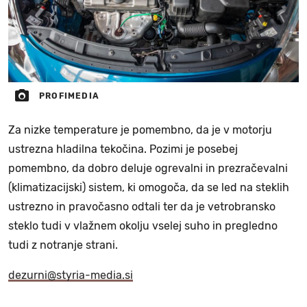
PROFIMEDIA
Za nizke temperature je pomembno, da je v motorju
ustrezna hladilna tekočina. Pozimi je posebej
pomembno, da dobro deluje ogrevalni in prezračevalni
(klimatizacijski) sistem, ki omogoča, da se led na steklih
ustrezno in pravočasno odtali ter da je vetrobransko
steklo tudi v vlažnem okolju vselej suho in pregledno
tudi z notranje strani.
dezurni@styria-media.si