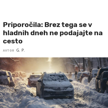
MOJ SANJ
Priporočila: Brez tega se v
hladnih dneh ne podajajte na
cesto
G. P.
AVTOR