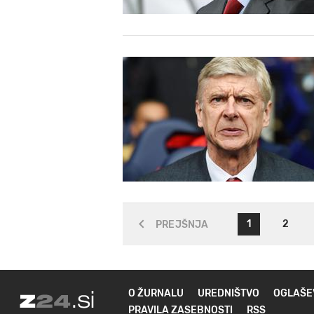
1
2
PREJŠNJA
O ŽURNALU
UREDNIŠTVO
OGLAŠE
PRAVILA ZASEBNOSTI
RSS