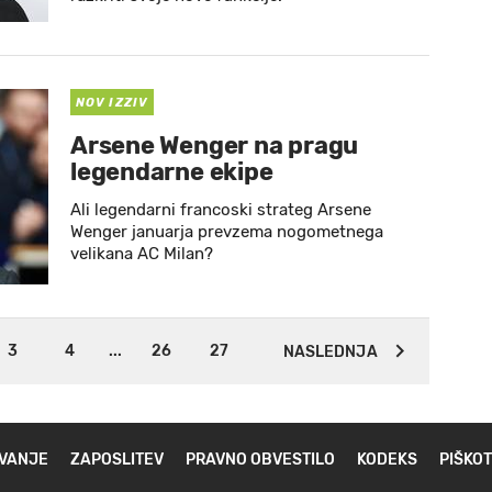
NOV IZZIV
Arsene Wenger na pragu
legendarne ekipe
Ali legendarni francoski strateg Arsene
Wenger januarja prevzema nogometnega
velikana AC Milan?
3
4
...
26
27
NASLEDNJA
VANJE
ZAPOSLITEV
PRAVNO OBVESTILO
KODEKS
PIŠKOT