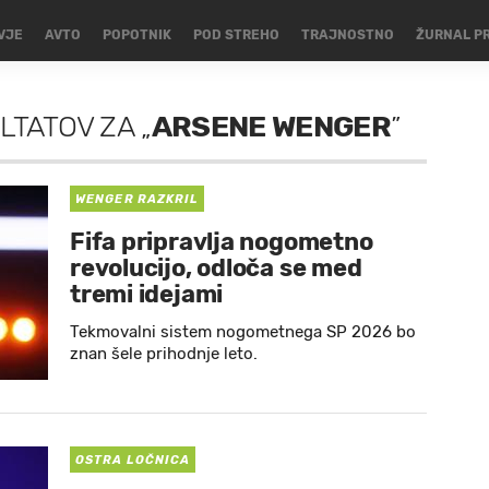
VJE
AVTO
POPOTNIK
POD STREHO
TRAJNOSTNO
ŽURNAL P
LTATOV
ZA
„
ARSENE WENGER
”
WENGER RAZKRIL
Fifa pripravlja nogometno
revolucijo, odloča se med
tremi idejami
Tekmovalni sistem nogometnega SP 2026 bo
znan šele prihodnje leto.
OSTRA LOČNICA