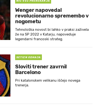
NIČ VEČ PREREKANJA
Wenger napovedal
revolucionarno spremembo v
nogometu
Tehnološka novost bi lahko v praksi zaživela
že na SP 2022 v Katarju, napoveduje
legendarni francoski strateg.
SETIEN ODHAJA
Sloviti trener zavrnil
Barcelono
Pri katalonskem velikanu iščejo novega
trenerja.