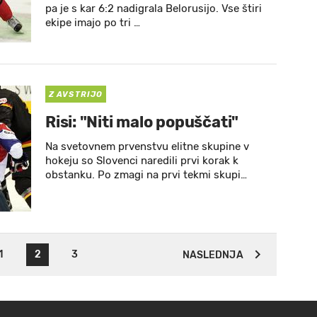
pa je s kar 6:2 nadigrala Belorusijo. Vse štiri
ekipe imajo po tri …
Z AVSTRIJO
Risi: "Niti malo popuščati"
Na svetovnem prvenstvu elitne skupine v
hokeju so Slovenci naredili prvi korak k
obstanku. Po zmagi na prvi tekmi skupi…
1
2
3
NASLEDNJA