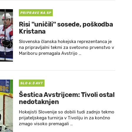
PRIPRAVE NA SP
Risi ''uničili'' sosede, poškodba
Kristana
Slovenska članska hokejska reprezentanca je
na pripravljalni tekmi za svetovno prvenstvo v
Mariboru premagala Avstrijo …
SLO 6:3 AVT
Šestica Avstrijcem: Tivoli ostal
nedotaknjen
Hokejisti Slovenije so dobili tudi zadnjo tekmo
prijateljskega turnirja v Tivoliju in za končno
zmago visoko premagali …