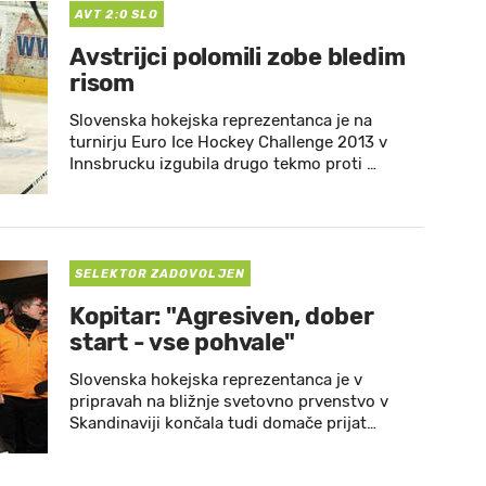
AVT 2:0 SLO
Avstrijci polomili zobe bledim
risom
Slovenska hokejska reprezentanca je na
turnirju Euro Ice Hockey Challenge 2013 v
Innsbrucku izgubila drugo tekmo proti …
SELEKTOR ZADOVOLJEN
Kopitar: "Agresiven, dober
start - vse pohvale"
Slovenska hokejska reprezentanca je v
pripravah na bližnje svetovno prvenstvo v
Skandinaviji končala tudi domače prijat…