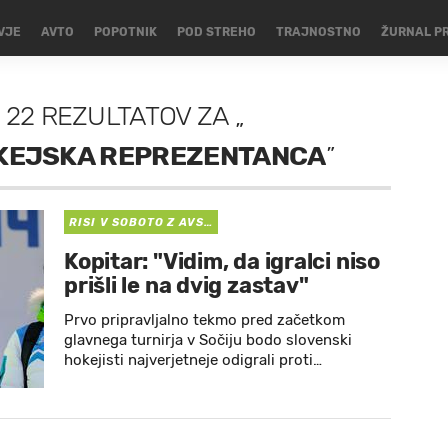
VJE
AVTO
POPOTNIK
POD STREHO
TRAJNOSTNO
ŽURNAL P
22 REZULTATOV
ZA
„
KEJSKA REPREZENTANCA
”
RISI V SOBOTO Z AVS…
Kopitar: "Vidim, da igralci niso
prišli le na dvig zastav"
Prvo pripravljalno tekmo pred začetkom
glavnega turnirja v Sočiju bodo slovenski
hokejisti najverjetneje odigrali proti…