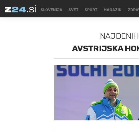
SLOVENIJA
SVET
ŠPORT
MAGAZIN
ZDRA
NAJDENIH
AVSTRIJSKA HO