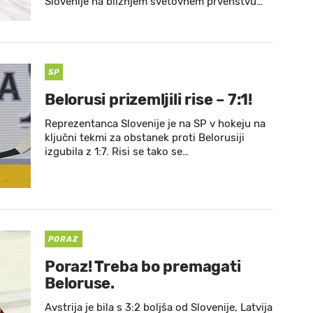
Slovenije na bližnjem svetovnem prvenstvu…
SP
Belorusi prizemljili rise – 7:1!
Reprezentanca Slovenije je na SP v hokeju na
ključni tekmi za obstanek proti Belorusiji
izgubila z 1:7. Risi se tako se…
PORAZ
Poraz! Treba bo premagati
Beloruse.
Avstrija je bila s 3:2 boljša od Slovenije, Latvija