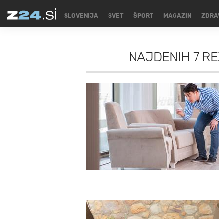
SLOVENIJA
SVET
ŠPORT
MAGAZIN
ZDRA
NAJDENIH
7 R