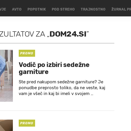
VJE
AVTO
POPOTNIK
POD STREHO
TRAJNOSTNO
ŽURNAL P
EZULTATOV
ZA
„
DOM24.SI
”
PROMO
Vodič po izbiri sedežne
garniture
Ste pred nakupom sedežne garniture? Je
ponudbe preprosto toliko, da ne veste, kaj
vam je všeč in kaj bi imeli v svojem …
PROMO