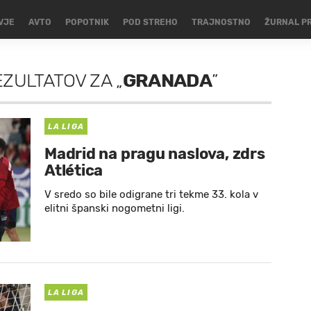
VJE
AVTO
POPOTNIK
POD STREHO
TRAJNOSTNO
ŽURNAL P
EZULTATOV
ZA
„
GRANADA
”
LA LIGA
Madrid na pragu naslova, zdrs
Atlética
V sredo so bile odigrane tri tekme 33. kola v
elitni španski nogometni ligi.
LA LIGA