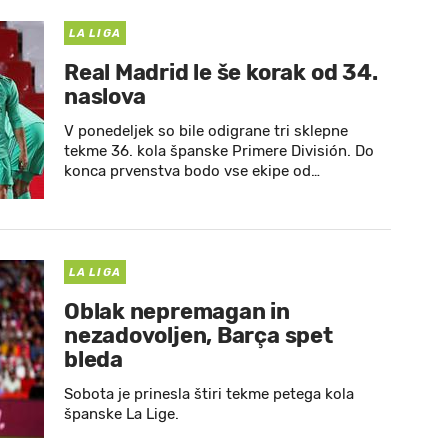
LA LIGA
Real Madrid le še korak od 34.
naslova
V ponedeljek so bile odigrane tri sklepne
tekme 36. kola španske Primere División. Do
konca prvenstva bodo vse ekipe od…
LA LIGA
Oblak nepremagan in
nezadovoljen, Barça spet
bleda
Sobota je prinesla štiri tekme petega kola
španske La Lige.