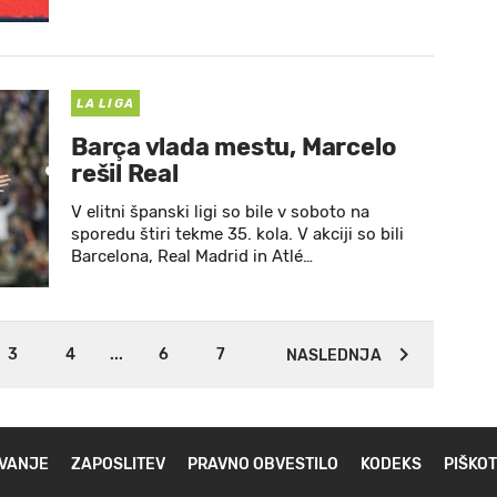
LA LIGA
Barça vlada mestu, Marcelo
rešil Real
V elitni španski ligi so bile v soboto na
sporedu štiri tekme 35. kola. V akciji so bili
Barcelona, Real Madrid in Atlé…
3
4
...
6
7
NASLEDNJA
VANJE
ZAPOSLITEV
PRAVNO OBVESTILO
KODEKS
PIŠKOT