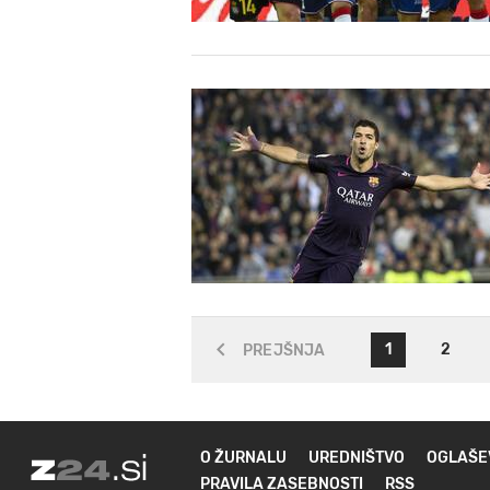
1
2
PREJŠNJA
O ŽURNALU
UREDNIŠTVO
OGLAŠE
PRAVILA ZASEBNOSTI
RSS