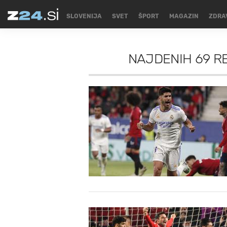
SLOVENIJA
SVET
ŠPORT
MAGAZIN
ZDRA
NAJDENIH
69 R