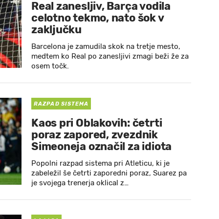
Real zanesljiv, Barça vodila
celotno tekmo, nato šok v
zaključku
Barcelona je zamudila skok na tretje mesto,
medtem ko Real po zanesljivi zmagi beži že za
osem točk.
RAZPAD SISTEMA
Kaos pri Oblakovih: četrti
poraz zapored, zvezdnik
Simeoneja označil za idiota
Popolni razpad sistema pri Atleticu, ki je
zabeležil še četrti zaporedni poraz, Suarez pa
je svojega trenerja oklical z…