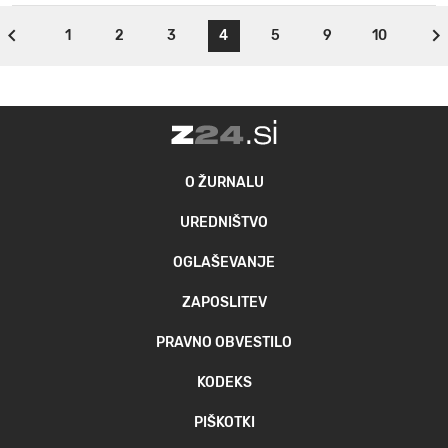
1
2
3
4
5
9
10
O ŽURNALU
UREDNIŠTVO
OGLAŠEVANJE
ZAPOSLITEV
PRAVNO OBVESTILO
KODEKS
PIŠKOTKI