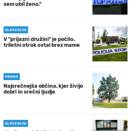
sem ubil ženo."
SLOVENIJA
V "prijazni družini" je počilo,
triletni otrok ostal brez mame
PROMO
Najsrečnejša občina, kjer živijo
dobri in srečni ljudje
SLOVENIJA