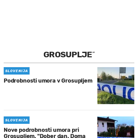
MOJ SANJ
GROSUPLJE
”
SLOVENIJA
Podrobnosti umora v Grosupljem
SLOVENIJA
Nove podrobnosti umora pri
Grosupljem. "Dober dan. Doma