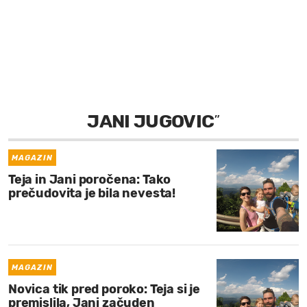
MOJ SANJ
JANI JUGOVIC
”
MAGAZIN
Teja in Jani poročena: Tako
prečudovita je bila nevesta!
MAGAZIN
Novica tik pred poroko: Teja si je
premislila, Jani začuden