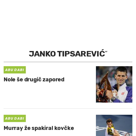
MOJ SANJ
JANKO TIPSAREVIĆ
”
ABU DABI
Nole še drugič zapored
ABU DABI
Murray že spakiral kovčke