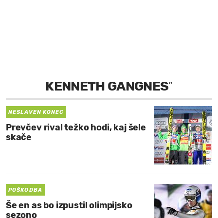
MOJ SANJ
KENNETH GANGNES
”
NESLAVEN KONEC
Prevčev rival težko hodi, kaj šele
skače
POŠKODBA
Še en as bo izpustil olimpijsko
sezono