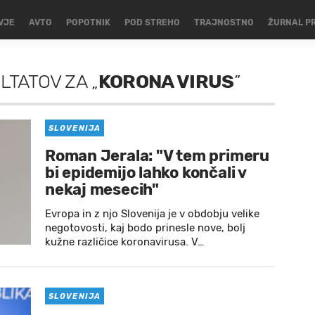
VJE
AVTO
POPOTNIK
POD STREHO
TRAJNOSTNO
ŽURNAL P
ULTATOV
ZA
„
KORONA VIRUS
”
SLOVENIJA
Roman Jerala: "V tem primeru
bi epidemijo lahko končali v
nekaj mesecih"
Evropa in z njo Slovenija je v obdobju velike
negotovosti, kaj bodo prinesle nove, bolj
kužne različice koronavirusa. V…
SLOVENIJA