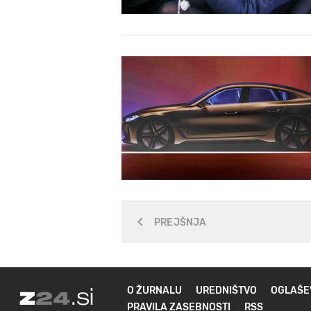
PREJŠNJA
O ŽURNALU
UREDNIŠTVO
OGLAŠE
PRAVILA ZASEBNOSTI
RSS