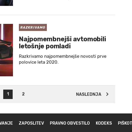
RAZKRIVAMO
Najpomembnejši avtomobili
letošnje pomladi
Razkrivamo najpomembnejše novosti prve
polovice leta 2020.
1
2
NASLEDNJA
VANJE
ZAPOSLITEV
PRAVNO OBVESTILO
KODEKS
PIŠKOT