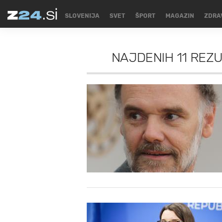
SLOVENIJA
SVET
ŠPORT
MAGAZIN
ZDRA
NAJDENIH
11 REZ