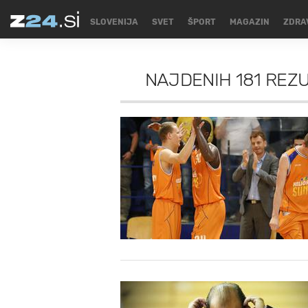
SLOVENIJA
SVET
ŠPORT
MAGAZIN
ZDRA
NAJDENIH
181 REZ