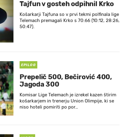
Tajfun v gosteh odpihnil Krko
Košarkarji Tajfuna so v prvi tekmi polfinala lige
Telemach premagali Krko s 70:66 (10:12, 28:26,
50:47).
EPILOG
Prepelič 500, Bečirović 400,
Jagoda 300
Komisar Lige Telemach je izrekel kazen štirim
košarkarjem in trenerju Union Olimpije, ki se
niso hoteli pomiriti po por…