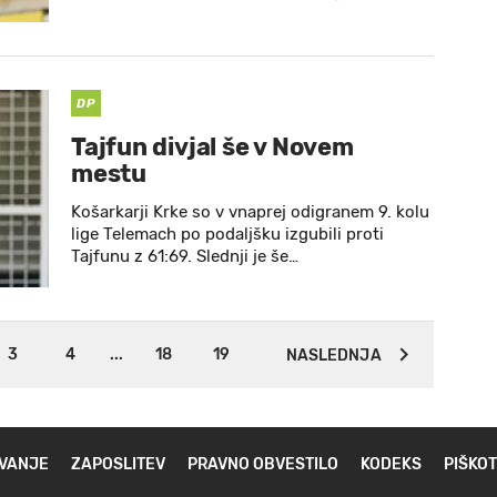
DP
Tajfun divjal še v Novem
mestu
Košarkarji Krke so v vnaprej odigranem 9. kolu
lige Telemach po podaljšku izgubili proti
Tajfunu z 61:69. Slednji je še…
3
4
...
18
19
NASLEDNJA
VANJE
ZAPOSLITEV
PRAVNO OBVESTILO
KODEKS
PIŠKOT