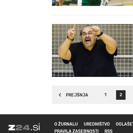
1
2
PREJŠNJA
O ŽURNALU
UREDNIŠTVO
OGLAŠE
PRAVILA ZASEBNOSTI
RSS