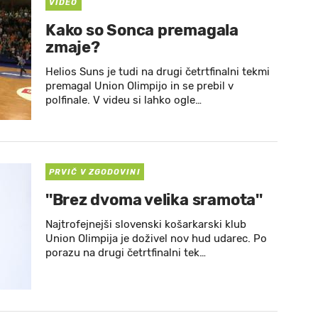
VIDEO
Kako so Sonca premagala
zmaje?
Helios Suns je tudi na drugi četrtfinalni tekmi
premagal Union Olimpijo in se prebil v
polfinale. V videu si lahko ogle…
PRVIČ V ZGODOVINI
''Brez dvoma velika sramota''
Najtrofejnejši slovenski košarkarski klub
Union Olimpija je doživel nov hud udarec. Po
porazu na drugi četrtfinalni tek…