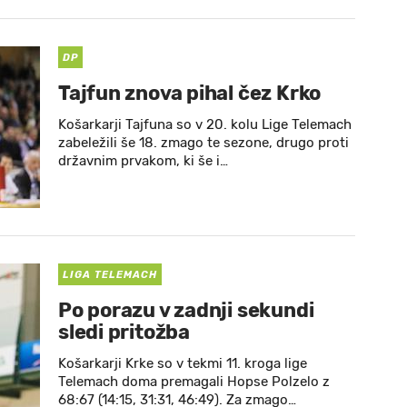
DP
Tajfun znova pihal čez Krko
Košarkarji Tajfuna so v 20. kolu Lige Telemach
zabeležili še 18. zmago te sezone, drugo proti
državnim prvakom, ki še i…
LIGA TELEMACH
Po porazu v zadnji sekundi
sledi pritožba
Košarkarji Krke so v tekmi 11. kroga lige
Telemach doma premagali Hopse Polzelo z
68:67 (14:15, 31:31, 46:49). Za zmago…