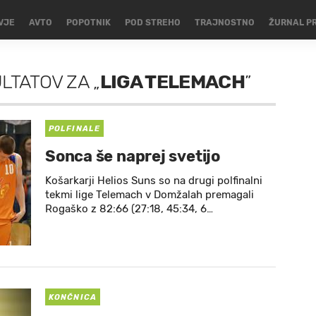
VJE
AVTO
POPOTNIK
POD STREHO
TRAJNOSTNO
ŽURNAL P
ULTATOV
ZA
„
LIGA TELEMACH
”
POLFINALE
Sonca še naprej svetijo
Košarkarji Helios Suns so na drugi polfinalni
tekmi lige Telemach v Domžalah premagali
Rogaško z 82:66 (27:18, 45:34, 6…
KONČNICA