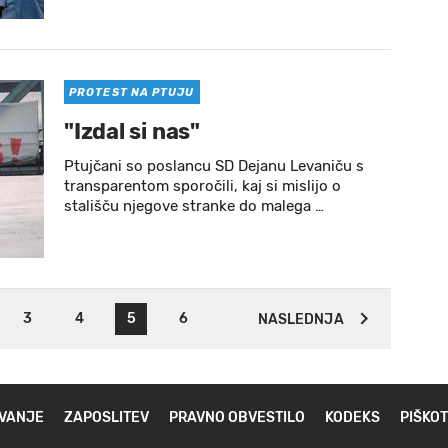
PROTEST NA PTUJU
"Izdal si nas"
Ptujčani so poslancu SD Dejanu Levaniču s
transparentom sporočili, kaj si mislijo o
stališču njegove stranke do malega …
3
4
5
6
NASLEDNJA
VANJE
ZAPOSLITEV
PRAVNO OBVESTILO
KODEKS
PIŠKOT