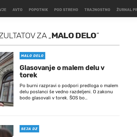
VJE
AVTO
POPOTNIK
POD STREHO
TRAJNOSTNO
ŽURNAL P
ZULTATOV
ZA
„
MALO DELO
”
MALO DELO
Glasovanje o malem delu v
torek
Po burni razpravi o podpori predloga o malem
delu poslanci še vedno razdeljeni. O zakonu
bodo glasovali v torek. ŠOS bo…
SEJA DZ