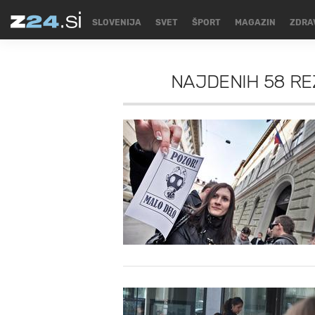
SLOVENIJA
SVET
ŠPORT
MAGAZIN
ZDRA
NAJDENIH
58 RE