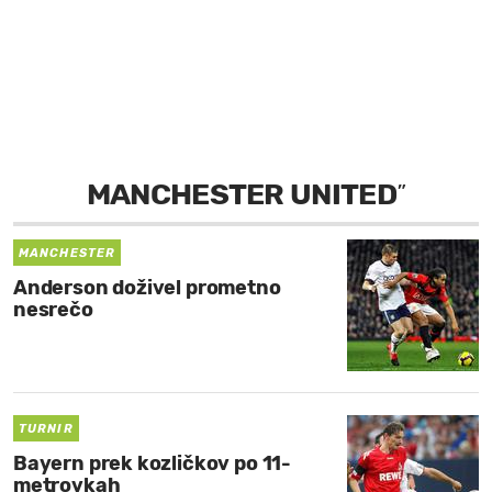
MOJ SANJ
MANCHESTER UNITED
”
MANCHESTER
Anderson doživel prometno
nesrečo
TURNIR
Bayern prek kozličkov po 11-
metrovkah