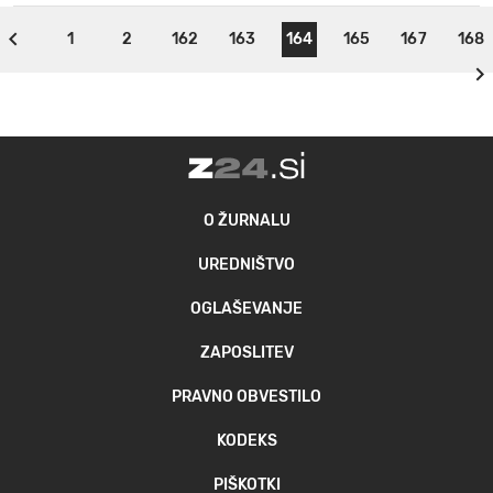
1
2
162
163
164
165
167
168
O ŽURNALU
UREDNIŠTVO
OGLAŠEVANJE
ZAPOSLITEV
PRAVNO OBVESTILO
KODEKS
PIŠKOTKI