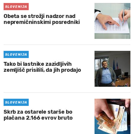
SLOVENIJA
Obeta se strožji nadzor nad
nepremičninskimi posredniki
SLOVENIJA
Tako bi lastnike zazidljivih
zemljišč prisilili, da jih prodajo
SLOVENIJA
Skrb za ostarele starše bo
plačana 2.166 evrov bruto