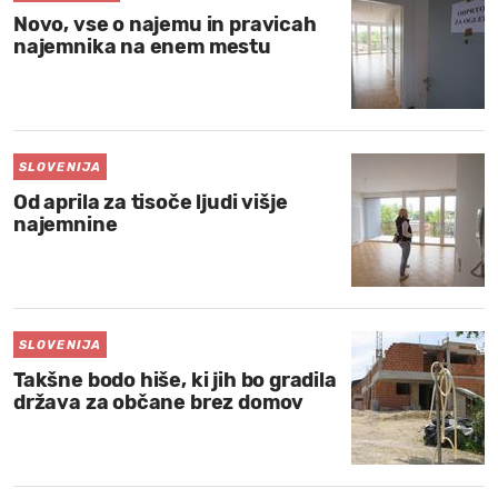
Novo, vse o najemu in pravicah
MOJ SANJ
najemnika na enem mestu
SLOVENIJA
Od aprila za tisoče ljudi višje
najemnine
SLOVENIJA
Takšne bodo hiše, ki jih bo gradila
država za občane brez domov