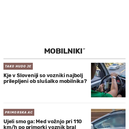
MOJ SANJ
MOBILNIKI
”
TAKO HUDO JE
Kje v Sloveniji so vozniki najbolj
prilepljeni ob slušalko mobilnika?
PRIMORSKA AC
Ujeli smo ga: Med vožnjo pri 110
km/h po primorki voznik bral