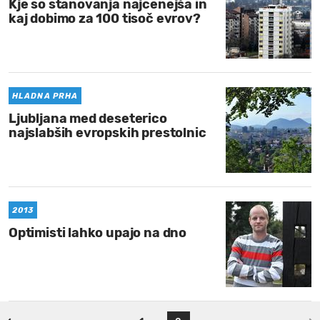
Kje so stanovanja najcenejša in
kaj dobimo za 100 tisoč evrov?
HLADNA PRHA
Ljubljana med deseterico
najslabših evropskih prestolnic
2013
Optimisti lahko upajo na dno