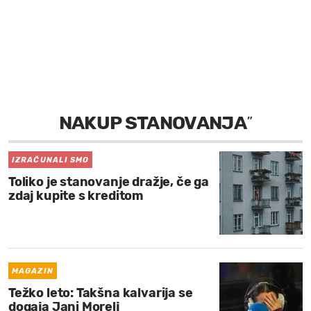
MOJ SANJ
NAKUP STANOVANJA
”
IZRAČUNALI SMO
Toliko je stanovanje dražje, če ga
zdaj kupite s kreditom
MAGAZIN
Težko leto: Takšna kalvarija se
dogaja Jani Morelj