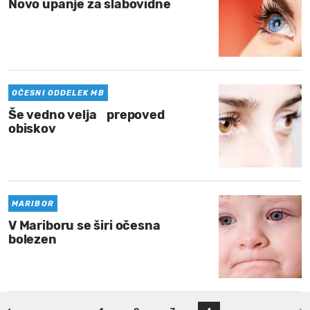
Novo upanje za slabovidne
OČESNI ODDELEK MB
Še vedno velja prepoved
obiskov
MARIBOR
V Mariboru se širi očesna
bolezen