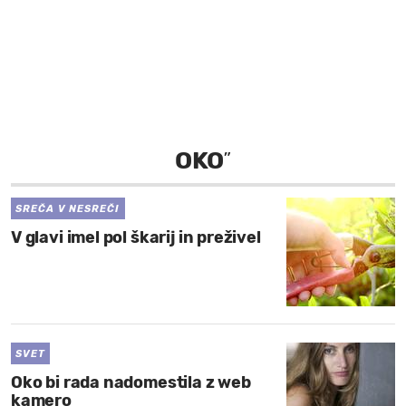
MOJ SANJ
OKO
”
SREČA V NESREČI
V glavi imel pol škarij in preživel
SVET
Oko bi rada nadomestila z web
kamero