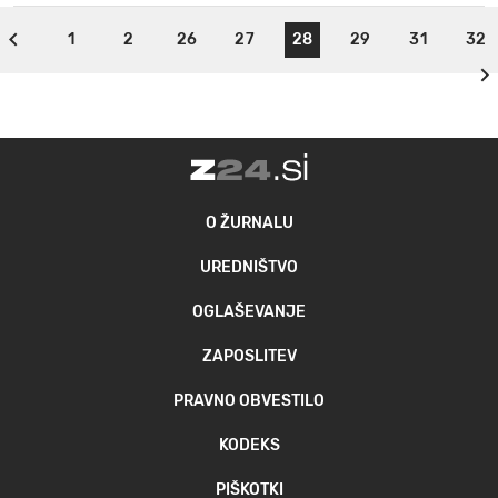
1
2
26
27
28
29
31
32
O ŽURNALU
UREDNIŠTVO
OGLAŠEVANJE
ZAPOSLITEV
PRAVNO OBVESTILO
KODEKS
PIŠKOTKI