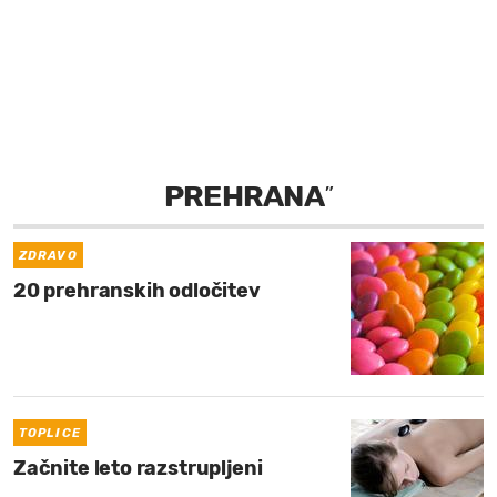
MOJ SANJ
PREHRANA
”
ZDRAVO
20 prehranskih odločitev
TOPLICE
Začnite leto razstrupljeni