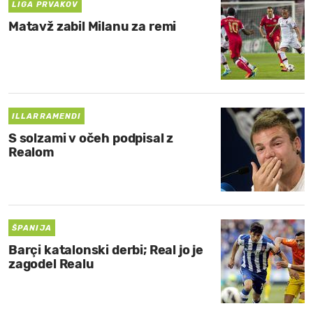
LIGA PRVAKOV
Matavž zabil Milanu za remi
ILLARRAMENDI
S solzami v očeh podpisal z
Realom
ŠPANIJA
Barçi katalonski derbi; Real jo je
zagodel Realu