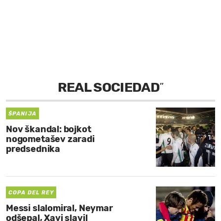
MOJ SANJ
REAL SOCIEDAD
”
ŠPANIJA
Nov škandal: bojkot
nogometašev zaradi
predsednika
COPA DEL REY
Messi slalomiral, Neymar
odšepal, Xavi slavil