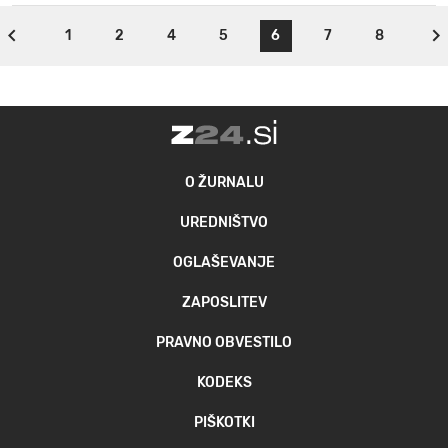
1
2
4
5
6
7
8
O ŽURNALU
UREDNIŠTVO
OGLAŠEVANJE
ZAPOSLITEV
PRAVNO OBVESTILO
KODEKS
PIŠKOTKI