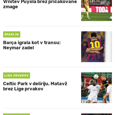
Vrnitev Puyola brez pričakovane
zmage
ŠPANIJA
Barça igrala kot v transu:
Neymar zadel
LIGA PRVAKOV
Celtic Park v deliriju, Matavž
brez Lige prvakov