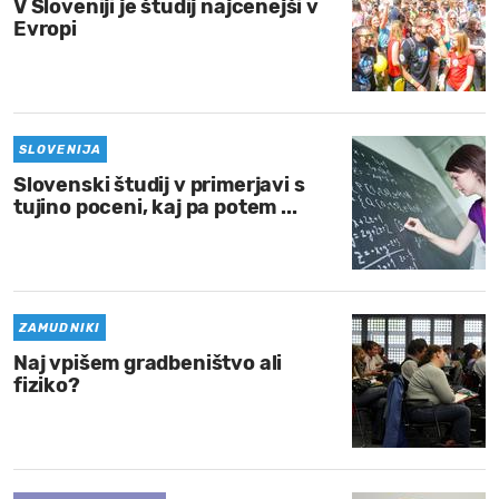
V Sloveniji je študij najcenejši v
Evropi
SLOVENIJA
Slovenski študij v primerjavi s
tujino poceni, kaj pa potem ...
ZAMUDNIKI
Naj vpišem gradbeništvo ali
fiziko?