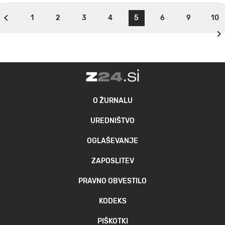
1
2
3
4
5
6
9
10
O ŽURNALU
UREDNIŠTVO
OGLAŠEVANJE
ZAPOSLITEV
PRAVNO OBVESTILO
KODEKS
PIŠKOTKI