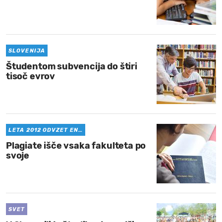
SLOVENIJA
Študentom subvencija do štiri
tisoč evrov
LETA 2012 ODVZET EN…
Plagiate išče vsaka fakulteta po
svoje
SVET