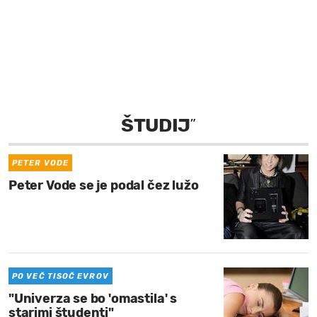
MOJ SANJ
ŠTUDIJ
”
PETER VODE
Peter Vode se je podal čez lužo
PO VEČ TISOČ EVROV
"Univerza se bo 'omastila' s
starimi študenti"