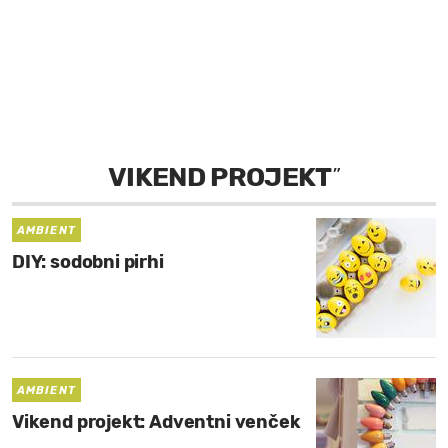
MOJ SANJ
VIKEND PROJEKT
”
AMBIENT
DIY: sodobni pirhi
AMBIENT
Vikend projekt: Adventni venček