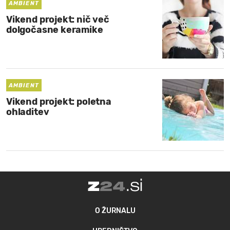
AMBIENT
Vikend projekt: nič več
dolgočasne keramike
AMBIENT
Vikend projekt: poletna
ohladitev
O ŽURNALU