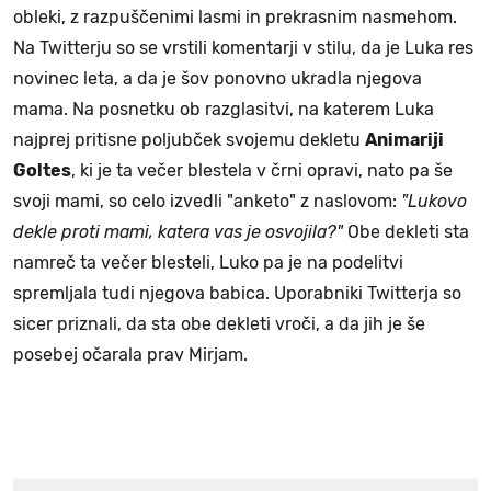
obleki, z razpuščenimi lasmi in prekrasnim nasmehom.
Na Twitterju so se vrstili komentarji v stilu, da je Luka res
novinec leta, a da je šov ponovno ukradla njegova
mama. Na posnetku ob razglasitvi, na katerem Luka
najprej pritisne poljubček svojemu dekletu
Animariji
Goltes
, ki je ta večer blestela v črni opravi, nato pa še
svoji mami, so celo izvedli "anketo" z naslovom:
"Lukovo
dekle proti mami, katera vas je osvojila?"
Obe dekleti sta
namreč ta večer blesteli, Luko pa je na podelitvi
spremljala tudi njegova babica. Uporabniki Twitterja so
sicer priznali, da sta obe dekleti vroči, a da jih je še
posebej očarala prav Mirjam.