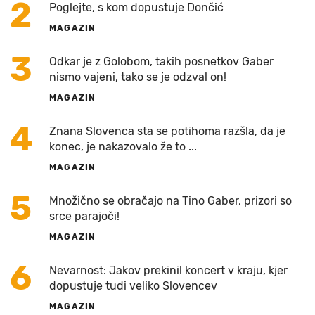
2
Poglejte, s kom dopustuje Dončić
MAGAZIN
3
Odkar je z Golobom, takih posnetkov Gaber
nismo vajeni, tako se je odzval on!
MAGAZIN
4
Znana Slovenca sta se potihoma razšla, da je
konec, je nakazovalo že to ...
MAGAZIN
5
Množično se obračajo na Tino Gaber, prizori so
srce parajoči!
MAGAZIN
6
Nevarnost: Jakov prekinil koncert v kraju, kjer
dopustuje tudi veliko Slovencev
MAGAZIN