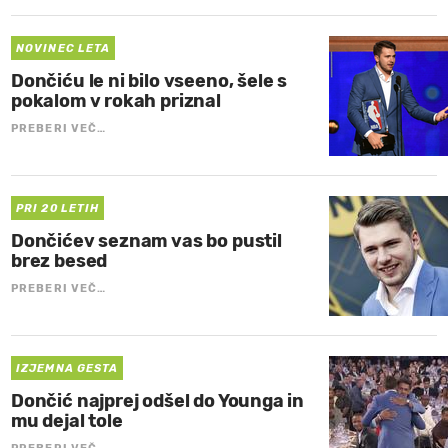
NOVINEC LETA
Dončiću le ni bilo vseeno, šele s
pokalom v rokah priznal
PREBERI VEČ…
PRI 20 LETIH
Dončićev seznam vas bo pustil
brez besed
PREBERI VEČ…
IZJEMNA GESTA
Dončić najprej odšel do Younga in
mu dejal tole