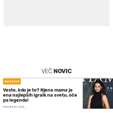
VEČ
NOVIC
MAGAZIN
Veste, kdo je to? Njena mama je
ena najlepših igralk na svetu, oče
pa legenda!
PREBERI VEČ…