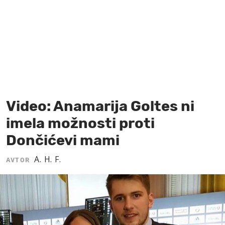
MOJ SANJ
Video: Anamarija Goltes ni
imela možnosti proti
Dončićevi mami
A. H. F.
AVTOR