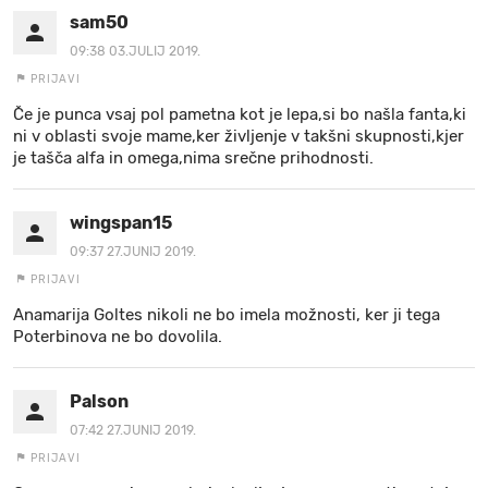
sam50
09:38 03.JULIJ 2019.
PRIJAVI
Če je punca vsaj pol pametna kot je lepa,si bo našla fanta,ki
ni v oblasti svoje mame,ker življenje v takšni skupnosti,kjer
je tašča alfa in omega,nima srečne prihodnosti.
wingspan15
09:37 27.JUNIJ 2019.
PRIJAVI
Anamarija Goltes nikoli ne bo imela možnosti, ker ji tega
Poterbinova ne bo dovolila.
Palson
07:42 27.JUNIJ 2019.
PRIJAVI