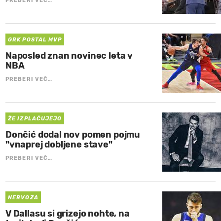
PREBERI VEČ…
GRK POSTAL MVP
Naposled znan novinec leta v
NBA
PREBERI VEČ…
ŽE IZPLAČUJEJO
Dončić dodal nov pomen pojmu
"vnaprej dobljene stave"
PREBERI VEČ…
NERVOZA
V Dallasu si grizejo nohte, na