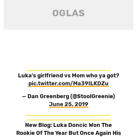
Luka's girlfriend vs Mom who ya got?
pic.twitter.com/Ma39ILKDZu
— Dan Greenberg (@StoolGreenie)
June 25, 2019
New Blog: Luka Doncic Won The
Rookie Of The Year But Once Again His