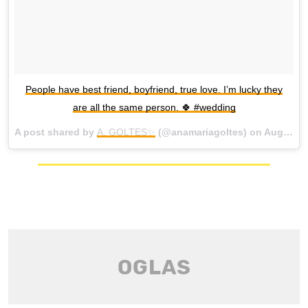
People have best friend, boyfriend, true love. I’m lucky they
are all the same person. 🍀 #wedding
A post shared by
A. GOLTES✨
(@anamariagoltes) on
Aug 13, 2018 at 3:23pm PDT