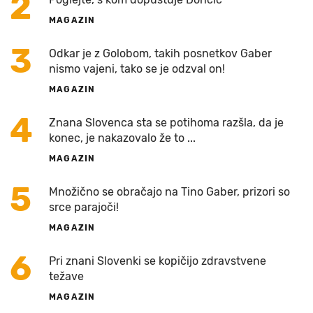
2
MAGAZIN
3
Odkar je z Golobom, takih posnetkov Gaber
nismo vajeni, tako se je odzval on!
MAGAZIN
4
Znana Slovenca sta se potihoma razšla, da je
konec, je nakazovalo že to ...
MAGAZIN
5
Množično se obračajo na Tino Gaber, prizori so
srce parajoči!
MAGAZIN
6
Pri znani Slovenki se kopičijo zdravstvene
težave
MAGAZIN