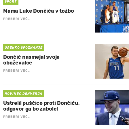
ŠPORT
Mama Luke Dončića v tožbo
PREBERI VEČ…
GRENKO SPOZNANJE
Dončić nasmejal svoje
oboževalce
PREBERI VEČ…
NOVINEC DENVERJA
Ustrelil puščico proti Dončiću,
odgovor ga bo zabolel
PREBERI VEČ…