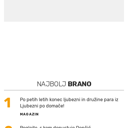
NAJBOLJ
BRANO
1
Po petih letih konec ljubezni in družine para iz
Ljubezni po domače!
MAGAZIN
Poglejte, s kom dopustuje Dončić