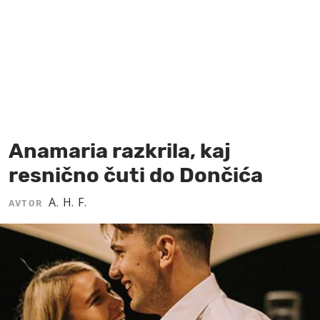
MOJ SANJ
Anamaria razkrila, kaj
resnično čuti do Dončića
A. H. F.
AVTOR