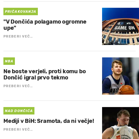
PRIČAKOVANJA
"V Dončića polagamo ogromne
upe"
PREBERI VEČ…
NBA
Ne boste verjeli, proti komu bo
Dončić igral prvo tekmo
PREBERI VEČ…
NAD DONČIĆA
Mediji v BiH: Sramota, da ni večje!
PREBERI VEČ…