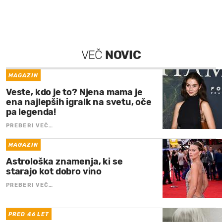
VEČ
NOVIC
MAGAZIN
Veste, kdo je to? Njena mama je
ena najlepših igralk na svetu, oče
pa legenda!
PREBERI VEČ…
MAGAZIN
Astrološka znamenja, ki se
starajo kot dobro vino
PREBERI VEČ…
PRED 46 LET