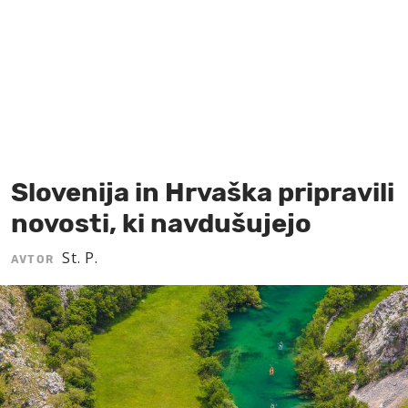
MOJ SANJ
Slovenija in Hrvaška pripravili
novosti, ki navdušujejo
St. P.
AVTOR