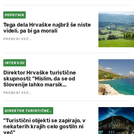
POPOTNIK
Tega dela Hrvaške najbrž še niste
videli, pa bi ga morali
PREBERI VEČ…
INTERVJU
Direktor Hrvaške turistične
skupnosti: "Mislim, da se od
Slovenije lahko marsik…
PREBERI VEČ…
DIREKTOR TURISTIČNE…
"Turistični objekti se zapirajo, v
nekaterih krajih celo gostiln ni
več"