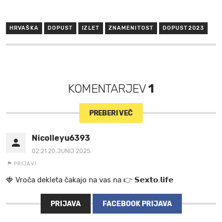
HRVAŠKA
DOPUST
IZLET
ZNAMENITOST
DOPUST2023
KOMENTARJEV
1
PREBERI VEČ
Nicolleyu6393
02:21 20.JUNIJ 2025.
PRIJAVI
🍓 V r o č a d e k l e t a ča k a jo na va s n a 👉 𝗦𝗲𝘅𝘁𝗼.𝗹𝗶𝗳𝗲
PRIJAVA
FACEBOOK PRIJAVA