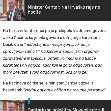
Minister Gantar: Na Hrvaško raje ne
hodite
Na tiskovni konferenci pa je prekipelo vladnemu govoru
Jelku Kacinu, ko je bilo govora o odrejanju karantene.
Dejal, da je
"nedostojno in nesprejemljivo, da je
opravljenih samo 14 nadzorov inšpekcijskih organov
zdravstvene inšpekcije, potem ko imamo na tisoče
karantenskih odločb. Kdor koli je za to odgovoren, pač
mora prevzeti svojo odgovornost. Jaz bi jo že."
Na Kacinove očitke se je minister Gantar odzval z
besedami:
"Vladni govornik očitno ne razume postopka".
Gantarju se odločitev Slovenije ne zdi