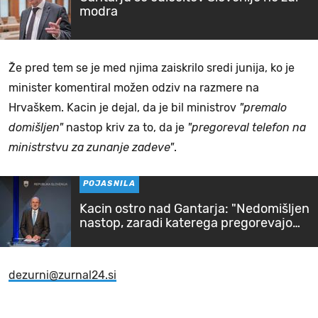
modra
Že pred tem se je med njima zaiskrilo sredi junija, ko je
minister komentiral možen odziv na razmere na
Hrvaškem. Kacin je dejal, da je bil ministrov
"premalo
domišljen"
nastop kriv za to, da je
"pregoreval telefon na
ministrstvu za zunanje zadeve"
.
POJASNILA
Kacin ostro nad Gantarja: "Nedomišljen
nastop, zaradi katerega pregorevajo
telefoni"
dezurni@zurnal24.si