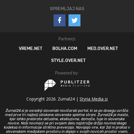
SPREMLJAJ NAS
Partnerji:
VREME.NET
BOLHA.COM
MED.OVER.NET
STYLE.OVER.NET
Powered by:
Copyright 2026. Zurnal24 |
Styria Media si
Žurnal24.si je osrednji slovenski novičarski portal, ki se po dosegu uvršča
med prve tri najbolj obiskane slovenske spletne strani. Žurnal24 je mesto,
kjer lahko prebirate aktualne, ekskluzivne, domače, tuje in slovenske
novice. Naši novinarji se pri svojem delu najstrožje držijo novinarskega
kodeksa in informacije striktno preverjajo. Navajajo vire, kar žal ni praksa v
slovenskem medijskem prostoru in dajejo v svojih novicah prostor vsem,