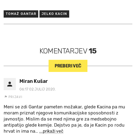
TOMAŽ GANTAR
JELKO KACIN
KOMENTARJEV
15
PREBERI VEČ
Miran Kušar
06:17 02.JULIJ 2020.
PRIJAVI
Meni se zdi Gantar pameten možakar, glede Kacina pa mu
moram priznat njegove komunikacijske sposobnosti z
javnostjo. Mislim da se med njima gre za medsebojno
antipatijo glede kemije. Dejstvo pa je, da je Kacin po rodu
hrvat in ima na
…
...prikaži več