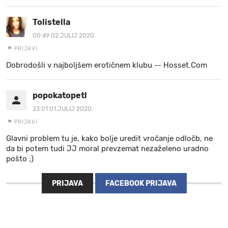
Tolistella
00:49 02.JULIJ 2020.
PRIJAVI
Dobrodošli v najboljšem erotičnem klubu -- H︆︆︆︆o︆︆s︆︆s︆︆︆︆et︆︆︆︆.︆︆︆︆C︆︆o︆︆m
popokatopetl
23:01 01.JULIJ 2020.
PRIJAVI
Glavni problem tu je, kako bolje uredit vročanje odločb, ne
da bi potem tudi JJ moral prevzemat nezaželeno uradno
pošto ;)
PRIJAVA
FACEBOOK PRIJAVA