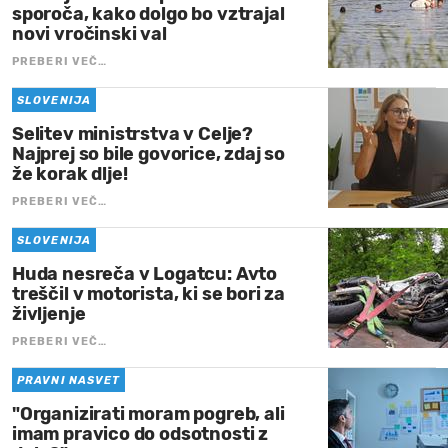
sporoča, kako dolgo bo vztrajal
novi vročinski val
PREBERI VEČ…
SLOVENIJA
Selitev ministrstva v Celje?
Najprej so bile govorice, zdaj so
že korak dlje!
PREBERI VEČ…
SLOVENIJA
Huda nesreča v Logatcu: Avto
treščil v motorista, ki se bori za
življenje
PREBERI VEČ…
PRAVNI NASVET
"Organizirati moram pogreb, ali
imam pravico do odsotnosti z