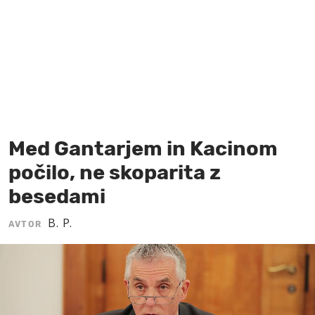
MOJ SANJ
Med Gantarjem in Kacinom
počilo, ne skoparita z
besedami
B. P.
AVTOR