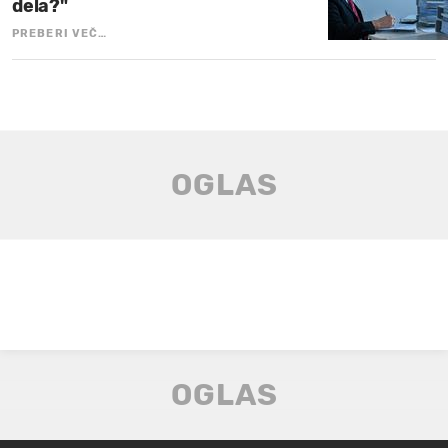
dela?"
PREBERI VEČ…