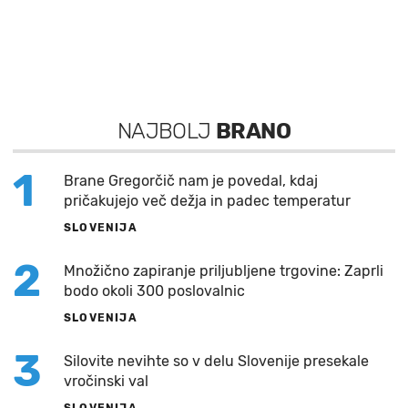
NAJBOLJ
BRANO
1
Brane Gregorčič nam je povedal, kdaj
pričakujejo več dežja in padec temperatur
SLOVENIJA
2
Množično zapiranje priljubljene trgovine: Zaprli
bodo okoli 300 poslovalnic
SLOVENIJA
3
Silovite nevihte so v delu Slovenije presekale
vročinski val
SLOVENIJA