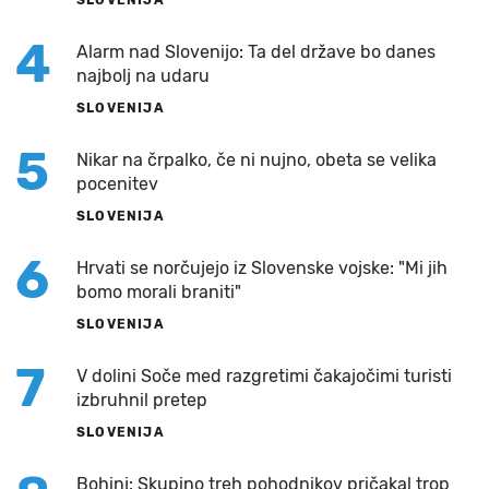
4
Alarm nad Slovenijo: Ta del države bo danes
najbolj na udaru
SLOVENIJA
5
Nikar na črpalko, če ni nujno, obeta se velika
pocenitev
SLOVENIJA
6
Hrvati se norčujejo iz Slovenske vojske: "Mi jih
bomo morali braniti"
SLOVENIJA
7
V dolini Soče med razgretimi čakajočimi turisti
izbruhnil pretep
SLOVENIJA
Bohinj: Skupino treh pohodnikov pričakal trop