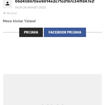
06d458670ee8614e2c71cd167c34ffd47e2911e7
06:29 28.AVGUST 2020.
PRIJAVI
Messi klošar 1.klase!
PRIJAVA
FACEBOOK PRIJAVA