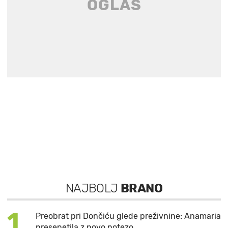
NAJBOLJ
BRANO
1
Preobrat pri Dončiću glede preživnine: Anamaria
presenetila z novo potezo