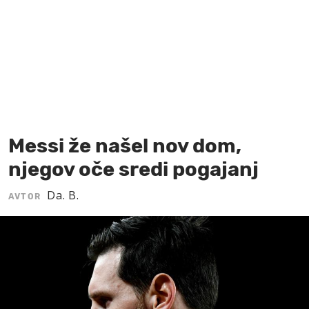
MOJ SANJ
Messi že našel nov dom,
njegov oče sredi pogajanj
Da. B.
AVTOR