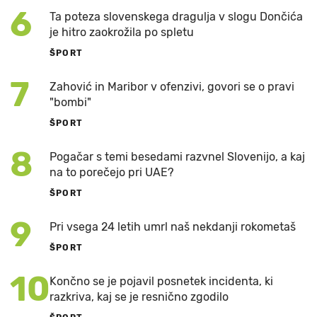
6
Ta poteza slovenskega dragulja v slogu Dončića
je hitro zaokrožila po spletu
ŠPORT
7
Zahović in Maribor v ofenzivi, govori se o pravi
"bombi"
ŠPORT
8
Pogačar s temi besedami razvnel Slovenijo, a kaj
na to porečejo pri UAE?
ŠPORT
9
Pri vsega 24 letih umrl naš nekdanji rokometaš
ŠPORT
10
Končno se je pojavil posnetek incidenta, ki
razkriva, kaj se je resnično zgodilo