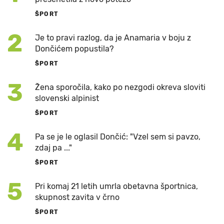
ŠPORT
2
Je to pravi razlog, da je Anamaria v boju z
Dončićem popustila?
ŠPORT
3
Žena sporočila, kako po nezgodi okreva sloviti
slovenski alpinist
ŠPORT
4
Pa se je le oglasil Dončić: "Vzel sem si pavzo,
zdaj pa ..."
ŠPORT
5
Pri komaj 21 letih umrla obetavna športnica,
skupnost zavita v črno
ŠPORT