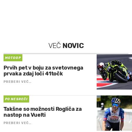
VEČ
NOVIC
MOTOGP
Prvih pet v boju za svetovnega
prvaka zdaj loči 41točk
PREBERI VEČ…
PO NESREČI
Takšne so možnosti Rogliča za
nastop na Vuelti
PREBERI VEČ…