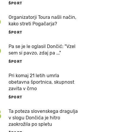
ŠPORT
5
Organizatorji Toura našli način,
kako streti Pogačarja?
ŠPORT
6
Pa se je le oglasil Dončić: "Vzel
sem si pavzo, zdaj pa ..."
ŠPORT
7
Pri komaj 21 letih umrla
obetavna športnica, skupnost
zavita v črno
ŠPORT
8
Ta poteza slovenskega dragulja
v slogu Dončića je hitro
zaokrožila po spletu