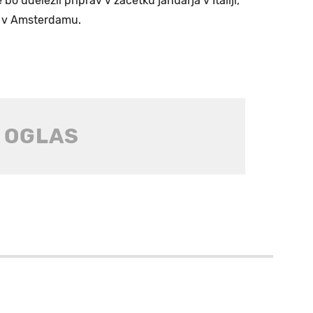
 bo udeležil priprav v začetku januarja v Italiji,
e v Amsterdamu.