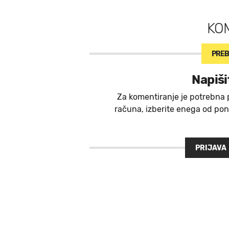
KO
PREB
Napiši
Za komentiranje je potrebna 
računa, izberite enega od ponu
PRIJAVA