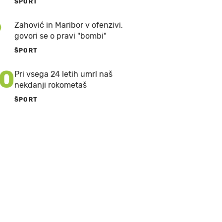
ŠPORT
9
Zahović in Maribor v ofenzivi,
govori se o pravi "bombi"
ŠPORT
10
Pri vsega 24 letih umrl naš
nekdanji rokometaš
ŠPORT