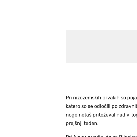
Pri nizozemskih prvakih so pojas
katero so se odločili po zdravniš
nogometaš pritoževal nad vrtogl
prejšnji teden.