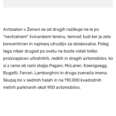
Avtosalon v Ženevi se od drugih razlikuje ne le po
"nevtralnem" švicarskem terenu, temveč tudi ker je zelo
koncentriran in najmanj utrudljiv za obiskovalce. Poleg
tega nikjer drugod po svetu ne boste videli toliko
proizvajalcev ultrahitrih, redkih in dragih avtomobilov, ko
si z ramo ob rami stojijo Pagani, McLaren, Koenigsegg,
Bugatti, Ferrari, Lamborghini in druga zveneča imena.
Skupaj bo v sedmih halah in na 110.000 kvadratnih
metrih parkiranih okoli 900 avtomobilov.