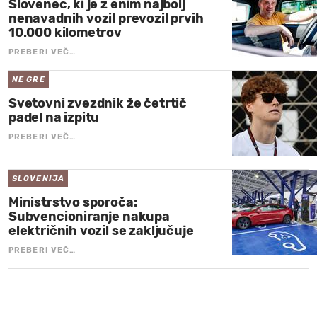
Slovenec, ki je z enim najbolj
nenavadnih vozil prevozil prvih
10.000 kilometrov
PREBERI VEČ…
NE GRE
Svetovni zvezdnik že četrtič
padel na izpitu
PREBERI VEČ…
SLOVENIJA
Ministrstvo sporoča:
Subvencioniranje nakupa
električnih vozil se zaključuje
PREBERI VEČ…