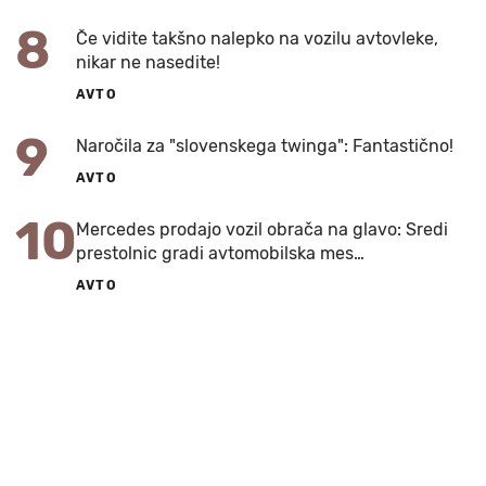
8
Če vidite takšno nalepko na vozilu avtovleke,
nikar ne nasedite!
AVTO
9
Naročila za "slovenskega twinga": Fantastično!
AVTO
10
Mercedes prodajo vozil obrača na glavo: Sredi
prestolnic gradi avtomobilska mes…
AVTO