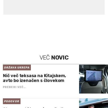
VEČ
NOVIC
DRŽAVA UKREPA
Nič več teksasa na Kitajskem,
avto bo izenačen s človekom
PREBERI VEČ…
POGOVOR