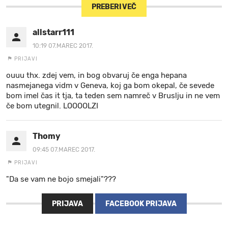
PREBERI VEČ
allstarr111
10:19 07.MAREC 2017.
PRIJAVI
ouuu thx. zdej vem, in bog obvaruj če enga hepana
nasmejanega vidm v Geneva, koj ga bom okepal, če sevede
bom imel čas it tja, ta teden sem namreč v Bruslju in ne vem
če bom utegnil. LOOOOLZI
Thomy
09:45 07.MAREC 2017.
PRIJAVI
"Da se vam ne bojo smejali"???
PRIJAVA
FACEBOOK PRIJAVA