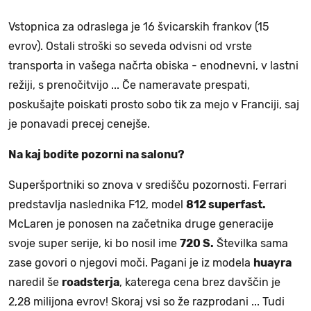
Vstopnica za odraslega je 16 švicarskih frankov (15
evrov). Ostali stroški so seveda odvisni od vrste
transporta in vašega načrta obiska - enodnevni, v lastni
režiji, s prenočitvijo ... Če nameravate prespati,
poskušajte poiskati prosto sobo tik za mejo v Franciji, saj
je ponavadi precej cenejše.
Na kaj bodite pozorni na salonu?
Superšportniki so znova v središču pozornosti. Ferrari
predstavlja naslednika F12, model
812 superfast.
McLaren je ponosen na začetnika druge generacije
svoje super serije, ki bo nosil ime
720 S.
Številka sama
zase govori o njegovi moči. Pagani je iz modela
huayra
naredil še
roadsterja
, katerega cena brez davščin je
2,28 milijona evrov! Skoraj vsi so že razprodani ... Tudi