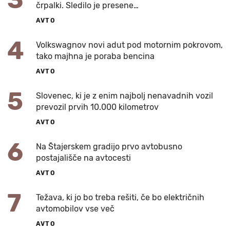
črpalki. Sledilo je presene…
AVTO
4
Volkswagnov novi adut pod motornim pokrovom,
tako majhna je poraba bencina
AVTO
5
Slovenec, ki je z enim najbolj nenavadnih vozil
prevozil prvih 10.000 kilometrov
AVTO
6
Na Štajerskem gradijo prvo avtobusno
postajališče na avtocesti
AVTO
7
Težava, ki jo bo treba rešiti, če bo električnih
avtomobilov vse več
AVTO