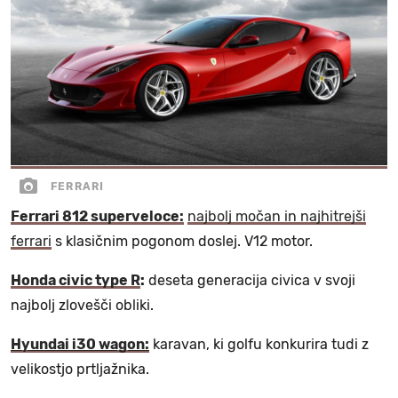
FERRARI
Ferrari 812 superveloce:
najbolj močan in najhitrejši
ferrari
s klasičnim pogonom doslej. V12 motor.
Honda civic type R
:
deseta generacija civica v svoji
najbolj zlovešči obliki.
Hyundai i30 wagon:
karavan, ki golfu konkurira tudi z
velikostjo prtljažnika.