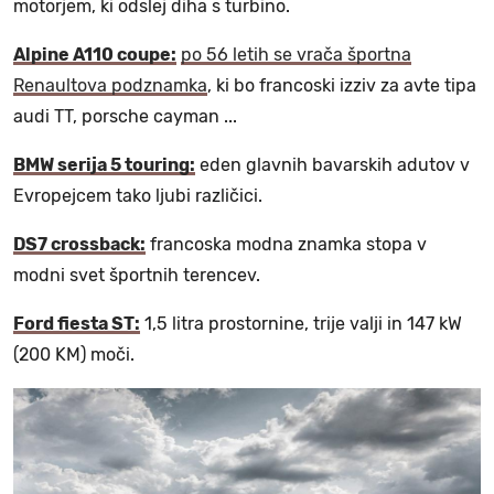
motorjem, ki odslej diha s turbino.
Alpine A110 coupe:
po 56 letih se vrača športna
Renaultova podznamka
, ki bo francoski izziv za avte tipa
audi TT, porsche cayman ...
BMW serija 5 touring:
eden glavnih bavarskih adutov v
Evropejcem tako ljubi različici.
DS7 crossback:
francoska modna znamka stopa v
modni svet športnih terencev.
Ford fiesta ST:
1,5 litra prostornine, trije valji in 147 kW
(200 KM) moči.