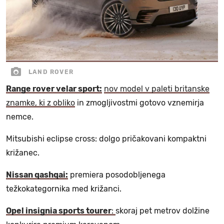
LAND ROVER
Range rover velar sport:
nov model v paleti britanske
znamke, ki z obliko
in zmogljivostmi gotovo vznemirja
nemce.
Mitsubishi eclipse cross: dolgo pričakovani kompaktni
križanec.
Nissan qashqai:
premiera posodobljenega
težkokategornika med križanci.
Opel insignia sports tourer
:
skoraj pet metrov dolžine