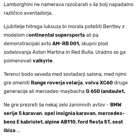
Lamborghini ne namerava razočarati s še bolj napadalno
različico aventadorja.
Ljubitelje hitrega luksuza bi morala potešiti Bentley z
modelom c
ontinental supersports
ali pa
demonstracijski avto
AM-RB 001,
skupni plod
sodelovanja Aston Martina in Red Bulla. Uradno so ga
poimenovali
valkyrie
.
Terenci bodo seveda med sovladarji salona, med njimi
gre omeniti
Range roverja velarja
,
volva
XC60
druge
generacije ali mercedes-maybacha
G 650 landaulet.
Ne gre prezreti še nekaj zelo zanimivih avtov -
BMW
serije 5 karavan
,
opel insignia karavan,
mercedes-
benz E kabriolet, alpine AB110, ford fiesta ST, seat
ibiza
...