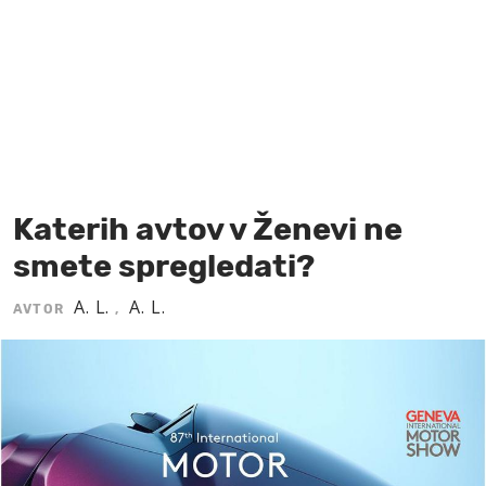
MOJ SANJ
Katerih avtov v Ženevi ne
smete spregledati?
A. L.
A. L.
AVTOR
,