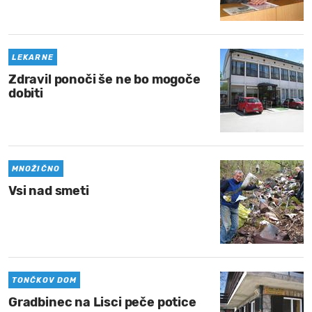
MOJ SANJ
LEKARNE
Zdravil ponoči še ne bo mogoče
dobiti
MNOŽIČNO
Vsi nad smeti
TONČKOV DOM
Gradbinec na Lisci peče potice