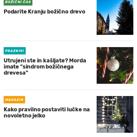
BOŽIČNI ČAS
Podarite Kranju božično drevo
PRAZNIKI
Utrujeni ste in kašljate? Morda
imate "sindrom božičnega
drevesa"
MAGAZIN
Kako pravilno postaviti lučke na
novoletno jelko