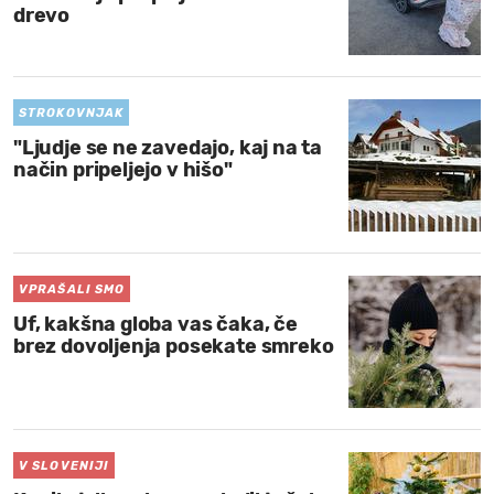
drevo
STROKOVNJAK
"Ljudje se ne zavedajo, kaj na ta
način pripeljejo v hišo"
VPRAŠALI SMO
Uf, kakšna globa vas čaka, če
brez dovoljenja posekate smreko
V SLOVENIJI