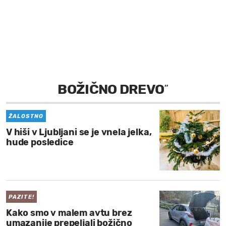
MOJ SANJ
BOŽIČNO DREVO
”
ŽALOSTNO
V hiši v Ljubljani se je vnela jelka,
hude posledice
PAZITE!
Kako smo v malem avtu brez
umazanije prepeljali božično