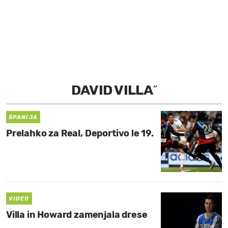
MOJ SANJ
DAVID VILLA
”
ŠPANIJA
Prelahko za Real, Deportivo le 19.
VIDEO
Villa in Howard zamenjala drese