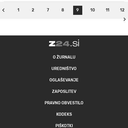
1
2
7
8
9
10
11
12
O ŽURNALU
UREDNIŠTVO
OGLAŠEVANJE
ZAPOSLITEV
PRAVNO OBVESTILO
KODEKS
PIŠKOTKI