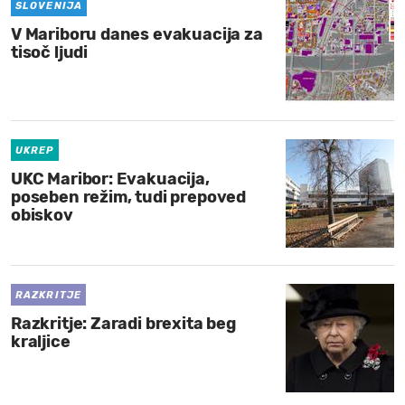
SLOVENIJA
V Mariboru danes evakuacija za
tisoč ljudi
UKREP
UKC Maribor: Evakuacija,
poseben režim, tudi prepoved
obiskov
RAZKRITJE
Razkritje: Zaradi brexita beg
kraljice