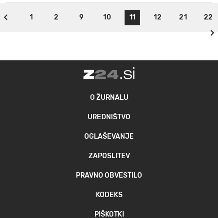
1
2
9
10
11
12
21
22
O ŽURNALU
UREDNIŠTVO
OGLAŠEVANJE
ZAPOSLITEV
PRAVNO OBVESTILO
KODEKS
PIŠKOTKI