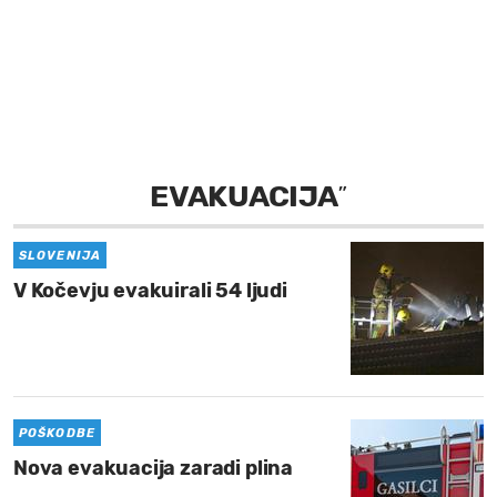
MOJ SANJ
EVAKUACIJA
”
SLOVENIJA
V Kočevju evakuirali 54 ljudi
POŠKODBE
Nova evakuacija zaradi plina