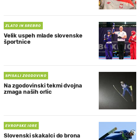
MOJ SANJ
ZLATO IN SREBRO
Velik uspeh mlade slovenske
športnice
SPISALI ZGODOVINO
Na zgodovinski tekmi dvojna
zmaga naših orlic
EVROPSKE IGRE
Slovenski skakalci do brona